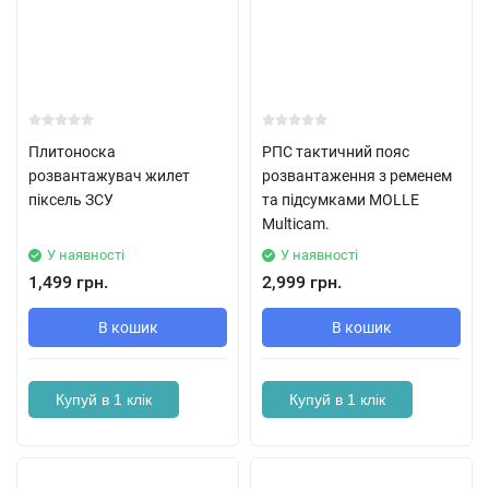
Плитоноска
РПС тактичний пояс
розвантажувач жилет
розвантаження з ременем
піксель ЗСУ
та підсумками MOLLE
Multicam.
У наявності
У наявності
1,499 грн.
2,999 грн.
В кошик
В кошик
Купуй в 1 клік
Купуй в 1 клік