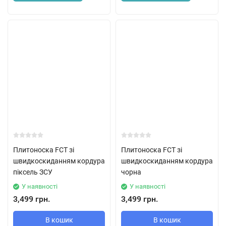
Плитоноска FCT зі
Плитоноска FCT зі
швидкоскиданням кордура
швидкоскиданням кордура
піксель ЗСУ
чорна
У наявності
У наявності
3,499 грн.
3,499 грн.
В кошик
В кошик