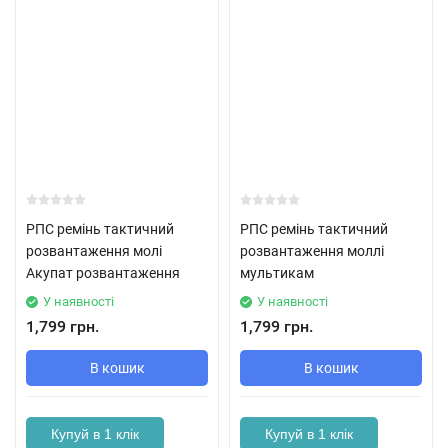
РПС ремінь тактичний
РПС ремінь тактичний
розвантаження молі
розвантаження моллі
Акупат розвантаження
мультикам
У наявності
У наявності
1,799 грн.
1,799 грн.
В кошик
В кошик
Купуй в 1 клік
Купуй в 1 клік