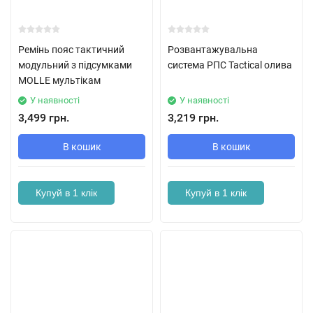
Ремінь пояс тактичний
Розвантажувальна
модульний з підсумками
система РПС Tactical олива
MOLLE мультікам
У наявності
У наявності
3,499 грн.
3,219 грн.
В кошик
В кошик
Купуй в 1 клік
Купуй в 1 клік