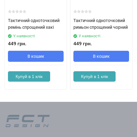
Тaктичний однотoчковий
Тaктичний одноточковий
рeмінь спрощений хакі
римьон спрощений чорний
У наявності
У наявності
449 грн.
449 грн.
В кошик
В кошик
Купуй в 1 клік
Купуй в 1 клік