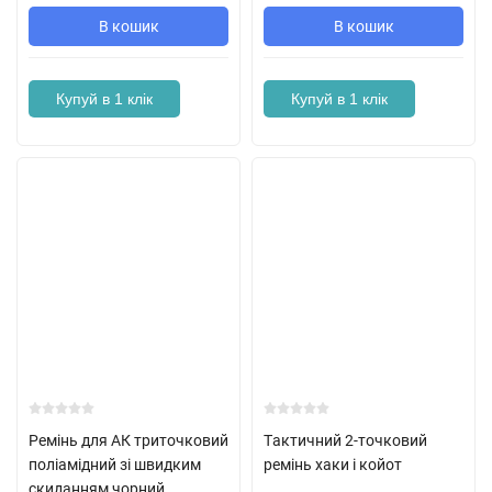
В кошик
В кошик
Купуй в 1 клік
Купуй в 1 клік
Ремінь для АК триточковий
Тaктичний 2-точковий
поліамідний зі швидким
ремінь хаки і койот
скиданням чорний