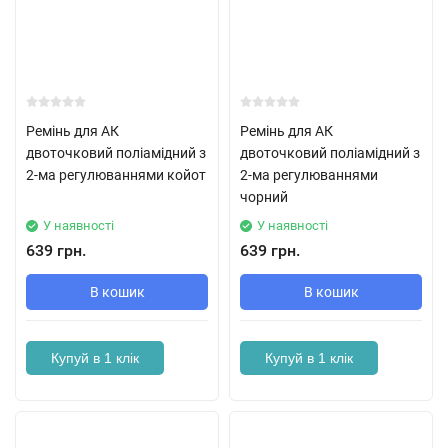
Ремінь для АК
Ремінь для АК
двоточковий поліамідний з
двоточковий поліамідний з
2-ма регулюваннями койот
2-ма регулюваннями
чорний
У наявності
У наявності
639 грн.
639 грн.
В кошик
В кошик
Купуй в 1 клік
Купуй в 1 клік