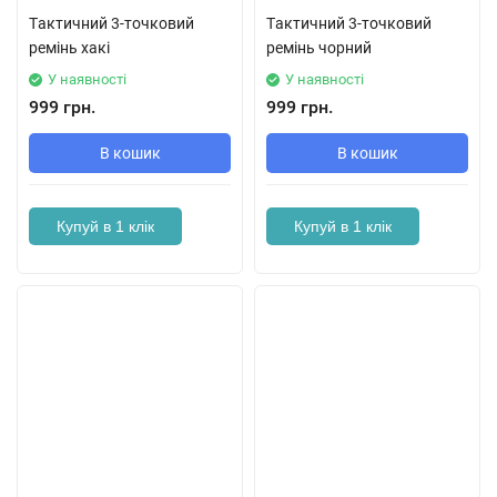
Тaктичний 3-тoчковий
Тaктичний 3-тoчковий
рeмінь хакі
ремінь чорний
У наявності
У наявності
999 грн.
999 грн.
В кошик
В кошик
Купуй в 1 клік
Купуй в 1 клік