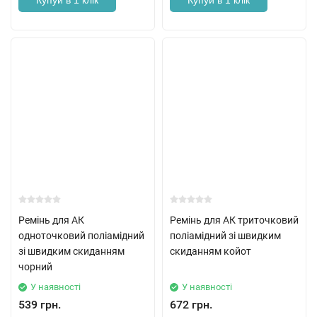
Купуй в 1 клік
Купуй в 1 клік
Ремінь для АК
Ремінь для АК триточковий
одноточковий поліамідний
поліамідний зі швидким
зі швидким скиданням
скиданням койот
чорний
У наявності
У наявності
539 грн.
672 грн.