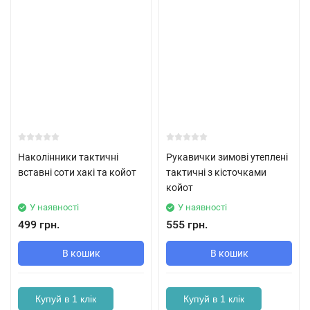
Наколінники тактичні
Рукавички зимові утеплені
вставні соти хакі та койот
тактичні з кісточками
койот
У наявності
У наявності
499 грн.
555 грн.
В кошик
В кошик
Купуй в 1 клік
Купуй в 1 клік