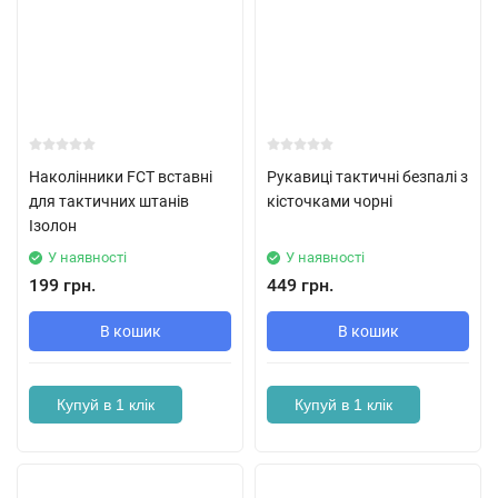
Наколінники FCT вставні
Рукавиці тактичні безпалі з
для тактичних штанів
кісточками чорні
Ізолон
У наявності
У наявності
199 грн.
449 грн.
В кошик
В кошик
Купуй в 1 клік
Купуй в 1 клік