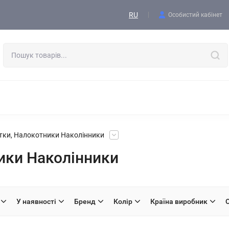
Контакти
RU
Особистий кабінет
ОДЯГ
ВЗУТТЯ
ТАКТИЧНЕ СПОРЯДЖЕННЯ
ФОРМА
СПОРЯДЖЕННЯ І ЕКІПІРОВКА
ВИШИВКА, АКСЕСУАРИ, БЛО
атки, Налокотники Наколінники
ики Наколінники
У наявності
Бренд
Колір
Країна виробник