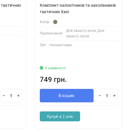
я тактичних
Комплект налокітників та наколінників
тактичних Хакі
Колір:
н
Для захисту колін, Для
Призначення:
захисту ліктів
Тип:
Налокотники
У наявності
749 грн.
В кошик
Купуй в 1 клік