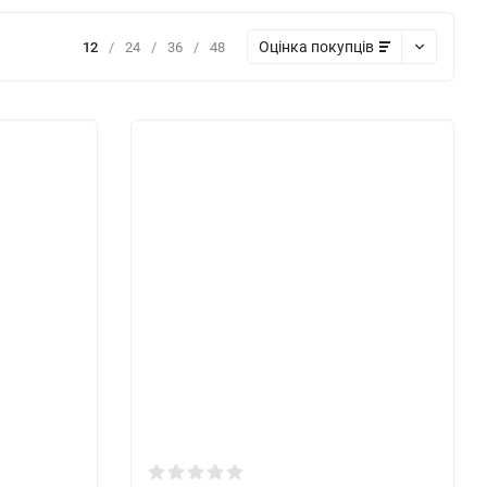
Оцінка покупців
12
/
24
/
36
/
48