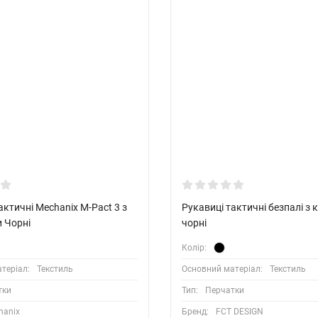
актичні Mechanix M-Pact 3 з
Рукавиці тактичні безпалі з 
 Чорні
чорні
Колір:
теріал:
Текстиль
Основний матеріал:
Текстиль
тки
Тип:
Перчатки
hanix
Бренд:
FCT DESIGN