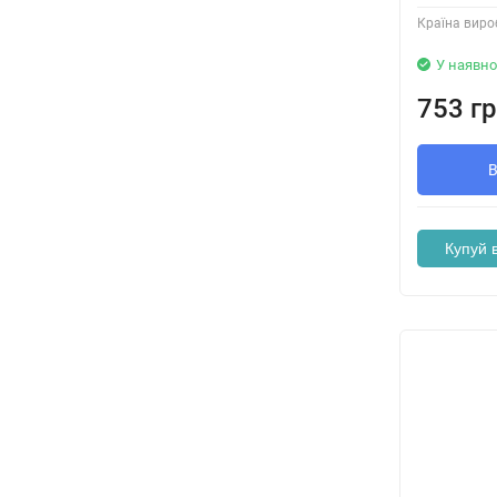
Країна виро
У наявно
753 гр
Купуй в