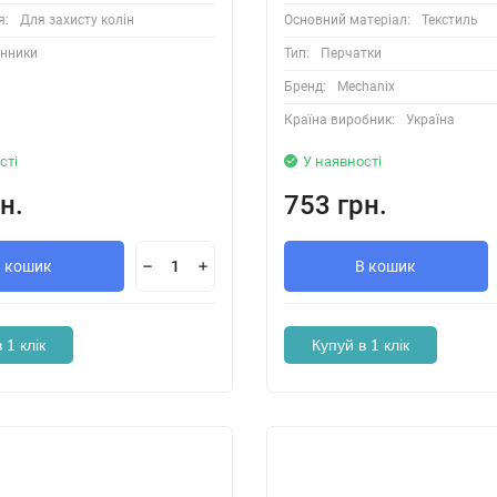
я:
Для захисту колін
Основний матеріал:
Текстиль
інники
Тип:
Перчатки
Бренд:
Mechanix
Країна виробник:
Україна
сті
У наявності
н.
753 грн.
В кошик
В кошик
 1 клік
Купуй в 1 клік