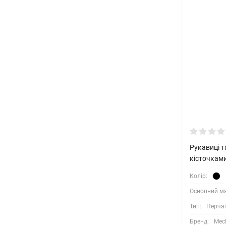
Рукавиці т
кісточками
Колір:
Основний ма
Тип:
Перча
Бренд:
Mec