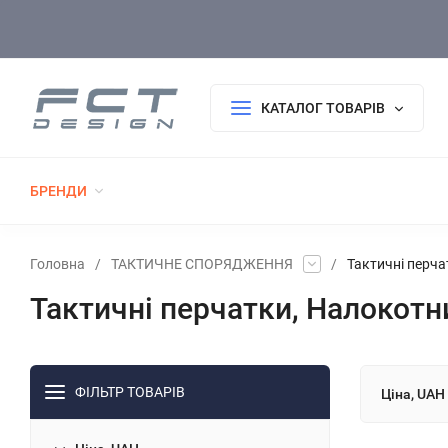
Оплата/Доставка
Повернення/Гарантія
Покупцю
КАТАЛОГ ТОВАРІВ
БРЕНДИ
РОЗПРОДАЖ
НОВИНКИ
ТАКТИЧНИЙ 
ФОРМА ДСНС
ГОЛОВНІ УБОРИ
ТКАНИНИ
Головна
/
ТАКТИЧНЕ СПОРЯДЖЕННЯ
/
Тактичні перч
Тактичні перчатки, Налокотн
ФІЛЬТР ТОВАРІВ
Ціна, UAH