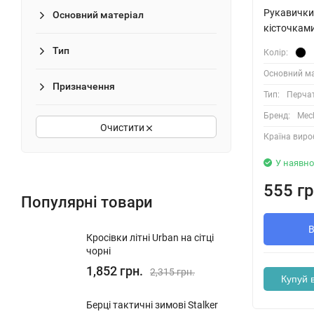
Рукавички 
Основний матеріал
кісточками
Тип
Колір:
Основний ма
Призначення
Тип:
Перча
Бренд:
Mec
Очистити
Країна виро
У наявно
555 гр
Популярні товари
Кросівки літні Urban на сітці
чорні
1,852 грн.
2,315 грн.
Купуй в
Берці тактичні зимові Stalker