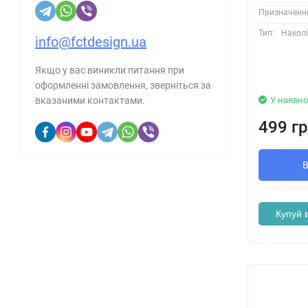
Призначенн
Тип:
Накол
info@fctdesign.ua
Якщо у вас виникли питання при
оформленні замовлення, зверніться за
У наявно
вказаними контактами.
499 гр
Купуй в