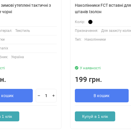
зимові утеплені тактичні з
Наколінники FCT вставні дл
 чорні
штанів Ізолон
Колір:
теріал:
Текстиль
Призначення:
Для захисту колі
тки
Тип:
Наколінники
hanix
бник:
Україна
сті
У наявності
н.
199 грн.
В кошик
В кошик
 1 клік
Купуй в 1 клік