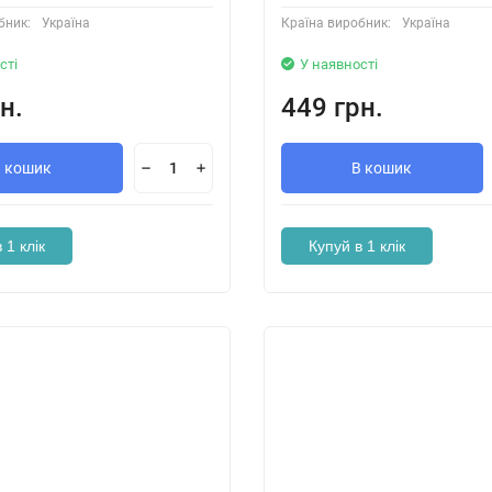
бник:
Україна
Країна виробник:
Україна
сті
У наявності
н.
449 грн.
В кошик
В кошик
 1 клік
Купуй в 1 клік