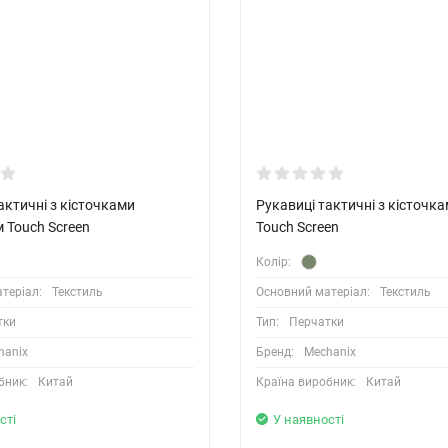
актичні з кісточками
Рукавиці тактичні з кісточка
 Touch Screen
Touch Screen
Колір:
теріал:
Текстиль
Основний матеріал:
Текстиль
тки
Тип:
Перчатки
hanix
Бренд:
Mechanix
бник:
Китай
Країна виробник:
Китай
сті
У наявності