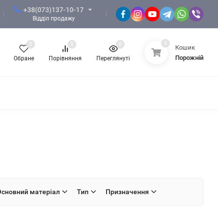
+38(073)137-10-17
Відділ продажу
0
0
0
0
Кошик
Порожній
Обране
Порівняння
Переглянуті
 ЗСУ
ФОРМА НГУ
ФОРМА ПОЛІЦІЇ
КНОТИ, СУВЕНІРНА ПРОДУКЦІЯ
ЖІНОЧИЙ ОДЯГ
Основний матеріал
Тип
Призначення