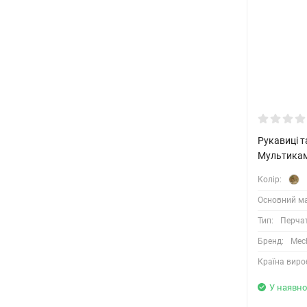
Рукавиці т
Мультикам
Колір:
Основний ма
Тип:
Перча
Бренд:
Mec
Країна виро
У наявно