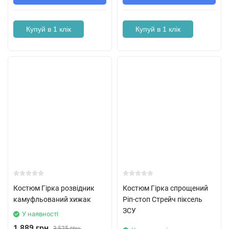
Купуй в 1 клік
Купуй в 1 клік
Костюм Гірка розвідник
Костюм Гірка спрощений
камуфльований хижак
Ріп-стоп Стрейч піксель
ЗСУ
У наявності
1,889 грн.
3,525 грн.