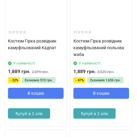
Костюм Гірка розвідник
Костюм Гірка розвідник
камуфльований Кадпат
камуфльований польова
жаба
У наявності
У наявності
1,889 грн.
1,889 грн.
2,399 грн.
3,525 грн.
- 22%
Економія
510 грн.
- 47%
Економія
1,636 грн.
В кошик
В кошик
Купуй в 1 клік
Купуй в 1 клік