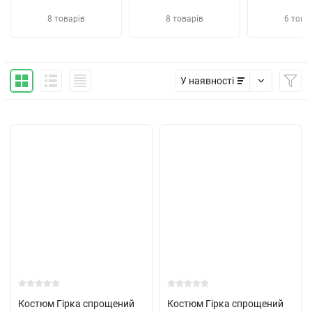
8 товарів
8 товарів
6 това
У наявності
Костюм Гірка спрощений
Костюм Гірка спрощений