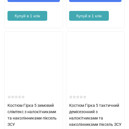
Купуй в 1 клік
Купуй в 1 клік
Костюм Гірка 5 зимовий
Костюм Гірка 5 тактичний
слімтекс з налокітниками
демісезонний з
та наколінниками піксель
налокітниками та
ЗСУ
наколінниками піксель ЗСУ