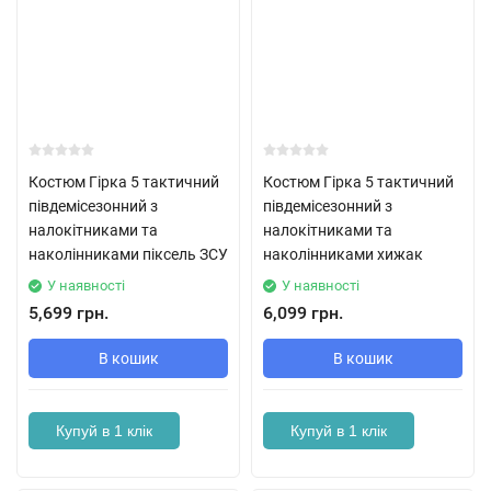
Костюм Гірка 5 тактичний
Костюм Гірка 5 тактичний
півдемісезонний з
півдемісезонний з
налокітниками та
налокітниками та
наколінниками піксель ЗСУ
наколінниками хижак
У наявності
У наявності
5,699 грн.
6,099 грн.
В кошик
В кошик
Купуй в 1 клік
Купуй в 1 клік