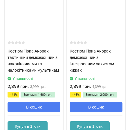
Костюм Гірка Анорак
Костюм Гірка Анорак
тактичний демісезонний з
демісезонний з
наколінниками та
інтегрованим захистом
налокітниками мультикам
хижак
У наявності
У наявності
2,399 грн.
2,399 грн.
3,999 грн.
4,399 грн.
- 41%
Економія
1,600 грн.
- 46%
Економія
2,000 грн.
В кошик
В кошик
Купуй в 1 клік
Купуй в 1 клік