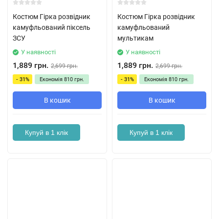
Костюм Гірка розвідник
Костюм Гірка розвідник
камуфльований піксель
камуфльований
ЗСУ
мультикам
У наявності
У наявності
1,889 грн.
1,889 грн.
2,699 грн.
2,699 грн.
- 31%
Економія
810 грн.
- 31%
Економія
810 грн.
В кошик
В кошик
Купуй в 1 клік
Купуй в 1 клік