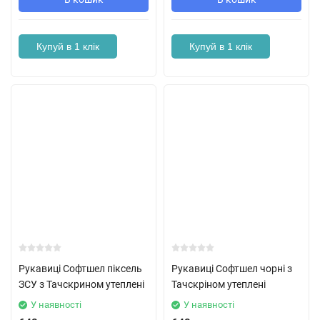
Купуй в 1 клік
Купуй в 1 клік
Рукавиці Софтшел піксель
Рукавиці Софтшел чорні з
ЗСУ з Тачскрином утеплені
Тачскріном утеплені
У наявності
У наявності