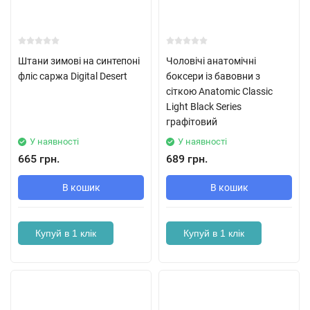
Штани зимові на синтепоні
Чоловічі анатомічні
фліс саржа Digital Desert
боксери із бавовни з
сіткою Anatomic Classic
Light Black Series
графітовий
У наявності
У наявності
665 грн.
689 грн.
В кошик
В кошик
Купуй в 1 клік
Купуй в 1 клік