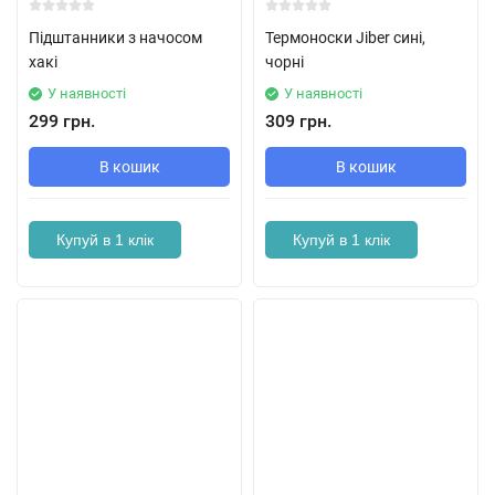
Підштанники з начосом
Термоноски Jiber сині,
хакі
чорні
У наявності
У наявності
299 грн.
309 грн.
В кошик
В кошик
Купуй в 1 клік
Купуй в 1 клік