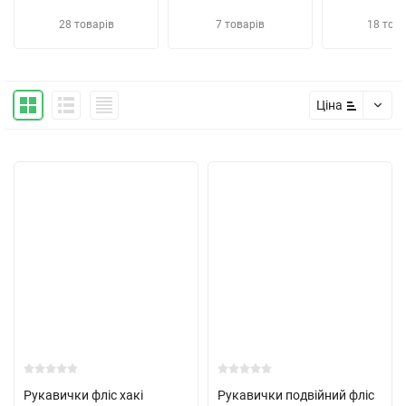
28 товарів
7 товарів
18 това
Ціна
Рукавички фліс хакі
Рукавички подвійний фліс