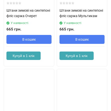
Штани зимові на синтепоні
Штани зимові на синтепоні
фліс саржа Очерет
фліс саржа Мультикам
У наявності
У наявності
665 грн.
665 грн.
В кошик
В кошик
Купуй в 1 клік
Купуй в 1 клік