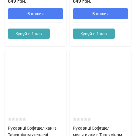
649 грн.
649 грн.
В кошик
В кошик
Купуй в 1 клік
Купуй в 1 клік
Рукавиці Софтшел хакі з
Рукавиці Софтшел
Тачскріном утеплені
мультикам з Тачскріном