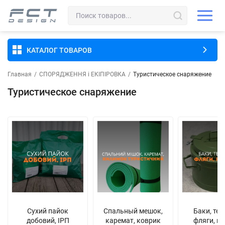
КАТАЛОГ ТОВАРОВ
Главная
/
СПОРЯДЖЕННЯ і ЕКІПІРОВКА
/
Туристическое снаряжение
Туристическое снаряжение
Сухий пайок
Спальный мешок,
Баки, те
добовий, ІРП
каремат, коврик
фляги, к