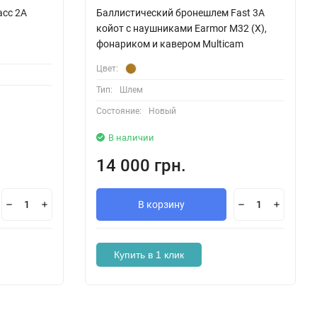
асс 2А
Баллистический бронешлем Fast 3A
койот с наушниками Earmor M32 (X),
фонариком и кавером Multicam
Цвет:
Тип:
Шлем
Состояние:
Новый
В наличии
14 000 грн.
В корзину
Купить в 1 клик