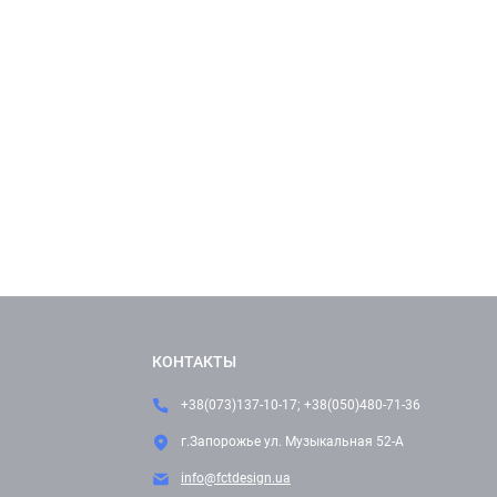
КОНТАКТЫ
+38(073)137-10-17; +38(050)480-71-36
г.Запорожье ул. Музыкальная 52-А
info@fctdesign.ua