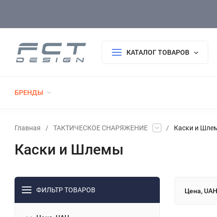
Оплата/Доставка
Возврат/Гарантия
Покупателю
КАТАЛОГ ТОВАРОВ
БРЕНДЫ
РАСПРОДАЖА
НОВИНКИ
ТАКТИЧЕСК
ФОРМА ПОЛИЦИИ
ФОРМА ДСНС
ВЫШИВКА, АКСЕССУАРЫ, БЛОКНОТЫ, С
Главная
/
ТАКТИЧЕСКОЕ СНАРЯЖЕНИЕ
/
Каски и Шле
Каски и Шлемы
ФИЛЬТР ТОВАРОВ
Цена, UA