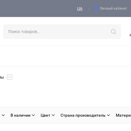
Контакты
UA
Личный кабинет
АЯ ОДЕЖДА
ОБУВЬ
ТАКТИЧЕСКОЕ СНАРЯЖЕНИЕ
ГОЛОВНЫЕ УБОРЫ
СПОРЯДЖЕННЯ І ЕКІПІРОВКА
УВЕНИРНАЯ ПРОДУКЦИЯ
ЖЕНСКАЯ ОДЕЖДА
ТКАНИ
мы
H
В наличии
Цвет
Страна производитель
Матери