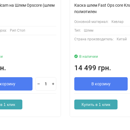
ticam на Шлем Opscore (шлем
Каска шлем Fast Ops core Кл
полиэтилен
Основной материал:
Кевлар
рха:
Рип Стоп
Тип:
Шлем
Страна производитель:
Китай
ии
В наличии
н.
14 499 грн.
 корзину
В корзину
в 1 клик
Купить в 1 клик