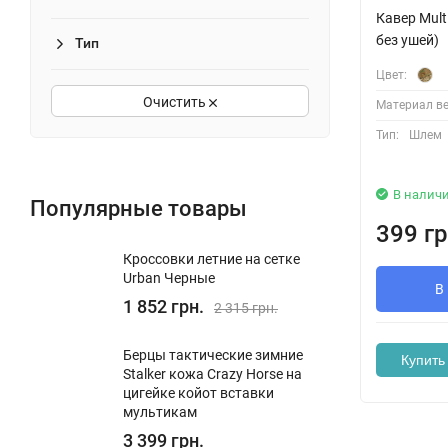
Кавер Mul
без ушей)
Тип
Цвет:
Очистить
Материал ве
Тип:
Шлем
В налич
Популярные товары
399 гр
Кроссовки летние на сетке
Urban Черные
В
1 852 грн.
2 315 грн.
Берцы тактические зимние
Купить 
Stalker кожа Crazy Horse на
цигейке койот вставки
мультикам
3 399 грн.