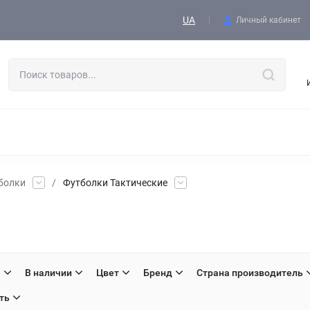
Контакты
UA
Личный кабинет
АЯ ОДЕЖДА
ОБУВЬ
ТАКТИЧЕСКОЕ СНАРЯЖЕНИЕ
ГОЛОВНЫЕ УБОРЫ
СПОРЯДЖЕННЯ І ЕКІПІРОВКА
УВЕНИРНАЯ ПРОДУКЦИЯ
ЖЕНСКАЯ ОДЕЖДА
ТКАНИ
тболки
/
Футболки Тактические
H
В наличии
Цвет
Бренд
Страна производитель
ть