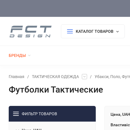
Оплата/Доставка
Возврат/Гарантия
Покупателю
КАТАЛОГ ТОВАРОВ
БРЕНДЫ
РАСПРОДАЖА
НОВИНКИ
ТАКТИЧЕСК
ФОРМА ПОЛИЦИИ
ФОРМА ДСНС
ВЫШИВКА, АКСЕССУАРЫ, БЛОКНОТЫ, С
Главная
/
ТАКТИЧЕСКАЯ ОДЕЖДА
/
Убакси, Поло, Фу
Футболки Тактические
ФИЛЬТР ТОВАРОВ
Цена, UA
Властивіс