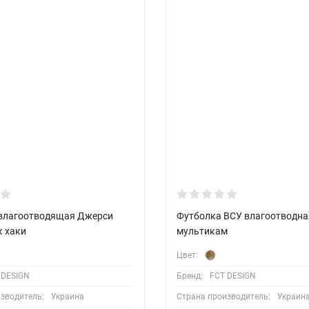
влагоотводящая Джерси
Футболка ВСУ влагоотводна
к хаки
мультикам
Цвет:
 DESIGN
Бренд:
FCT DESIGN
зводитель:
Украина
Страна производитель:
Украин