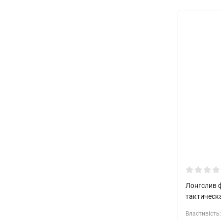
Лонгслив 
тактическ
Властивість: