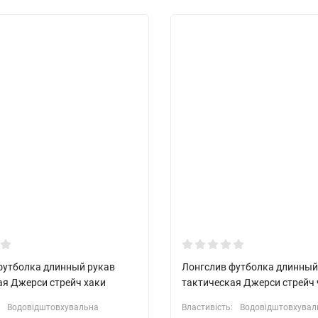
футболка длинный рукав
Лонгслив футболка длинный
ая Джерси стрейч хаки
тактическая Джерси стрейч
Водовідштовхувальна
Властивість:
Водовідштовхувал