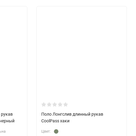
 рукав
Поло Лонгслив длинный рукав
 черный
CoolPass хаки
ьна
Цвет: