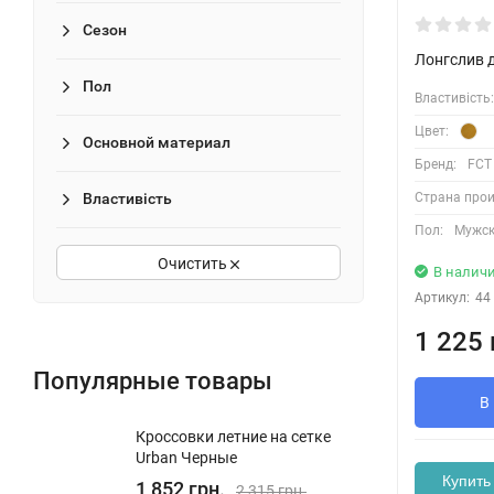
Сезон
Лонгслив 
Пол
Властивість:
Цвет:
Основной материал
Бренд:
FCT
Страна прои
Властивість
Пол:
Мужск
Очистить
В налич
Артикул:
44
1 225 
Популярные товары
В
Кроссовки летние на сетке
Urban Черные
Купить 
1 852 грн.
2 315 грн.