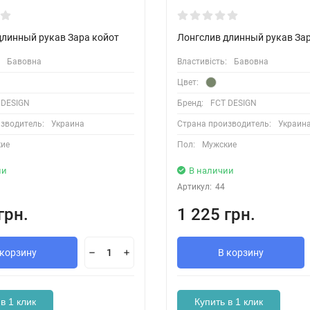
длинный рукав Зара койот
Лонгслив длинный рукав Зар
Бавовна
Властивість:
Бавовна
Цвет:
 DESIGN
Бренд:
FCT DESIGN
зводитель:
Украина
Страна производитель:
Украин
ие
Пол:
Мужские
ии
В наличии
Артикул:
44
грн.
1 225 грн.
 корзину
В корзину
в 1 клик
Купить в 1 клик