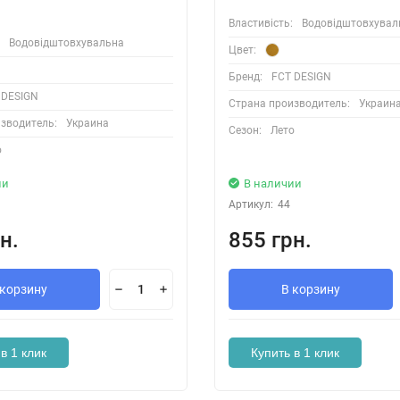
Властивість:
Водовідштовхувал
Водовідштовхувальна
Цвет:
Бренд:
FCT DESIGN
 DESIGN
Страна производитель:
Украин
зводитель:
Украина
Сезон:
Лето
о
ии
В наличии
Артикул:
44
н.
855 грн.
 корзину
В корзину
в 1 клик
Купить в 1 клик