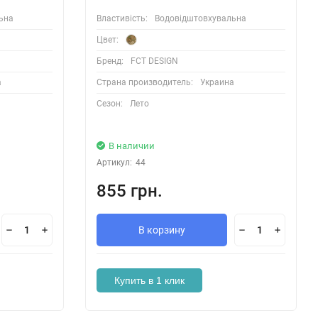
ьна
Властивість:
Водовідштовхувальна
Цвет:
Бренд:
FCT DESIGN
а
Страна производитель:
Украина
Сезон:
Лето
В наличии
Артикул:
44
855 грн.
В корзину
Купить в 1 клик