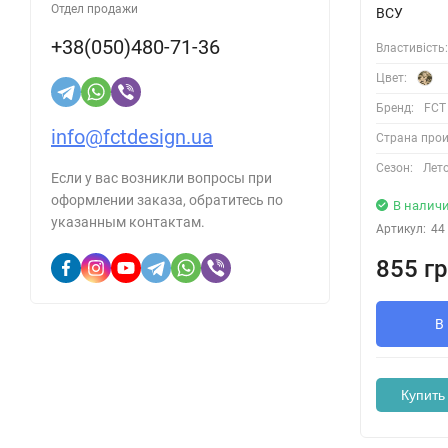
Отдел продажи
ВСУ
+38(050)480-71-36
Властивість:
Цвет:
Бренд:
FCT
info@fctdesign.ua
Страна прои
Сезон:
Лет
Если у вас возникли вопросы при
оформлении заказа, обратитесь по
В налич
указанным контактам.
Артикул:
44
855 гр
В
Купить 