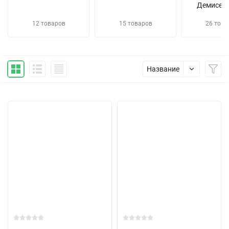
Демисез
12 товаров
15 товаров
26 това
Название