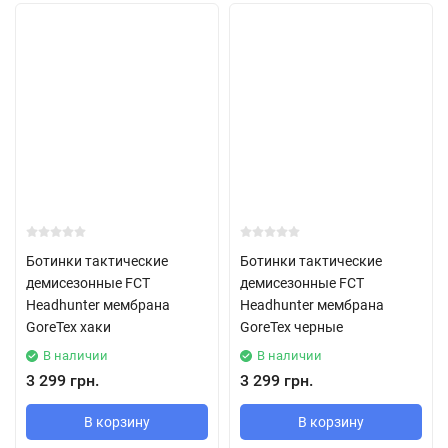
Ботинки тактические
Ботинки тактические
демисезонные FCT
демисезонные FCT
Headhunter мембрана
Headhunter мембрана
GoreTex хаки
GoreTex черные
В наличии
В наличии
3 299 грн.
3 299 грн.
В корзину
В корзину