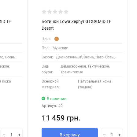
ID TF
Ботинки Lowa Zephyr GTX® MID TF
Desert
Цвет:
Пол:
Мужские
то, Осень
Сезон:
Демисезонный, Весна, Лето, Осень
ское,
Вид
Демисезонное, Тактическое,
обуви:
Трекинговые
я кожа
Основной
Натуральная кожа
материал:
(замша)
В наличии
Артикул:
40
11 459 грн.
В корзину