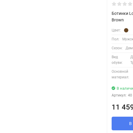
Ботинки L
Brown
Цвет:
Пол:
Мужск
Сезон:
Деми
Вид
Д
обуви:
Т
Основной
материал:
В налич
Артикул:
40
11 459
В