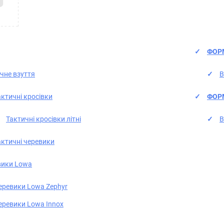
ФОР
чне взуття
В
актичні кросівки
ФОР
Тактичні кросівки літні
В
актичні черевики
вики Lowa
еревики Lowa Zephyr
еревики Lowa Innox