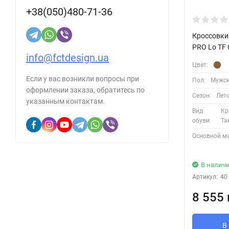
+38(050)480-71-36
Кроссовки
PRO Lo TF 
info@fctdesign.ua
Цвет:
Если у вас возникли вопросы при
Пол:
Мужск
оформлении заказа, обратитесь по
Сезон:
Лет
указанным контактам.
Вид
Кр
обуви:
Та
Основной м
В налич
Артикул:
40
8 555 
В