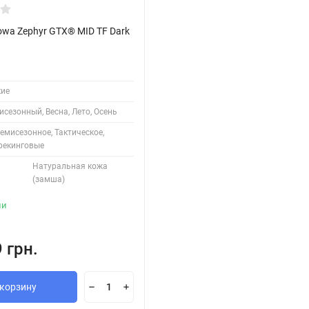
owa Zephyr GTX® MID TF Dark
ие
сезонный, Весна, Лето, Осень
емисезонное, Тактическое,
рекинговые
Натуральная кожа
(замша)
ии
 грн.
 корзину