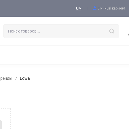
Контакты
UA
Личный кабинет
АЯ ОДЕЖДА
ОБУВЬ
ТАКТИЧЕСКОЕ СНАРЯЖЕНИЕ
ГОЛОВНЫЕ УБОРЫ
СПОРЯДЖЕННЯ І ЕКІПІРОВКА
УВЕНИРНАЯ ПРОДУКЦИЯ
ЖЕНСКАЯ ОДЕЖДА
ТКАНИ
Бренды
/
Lowa