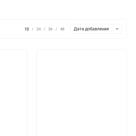
Дата добавления
12
/
24
/
36
/
48