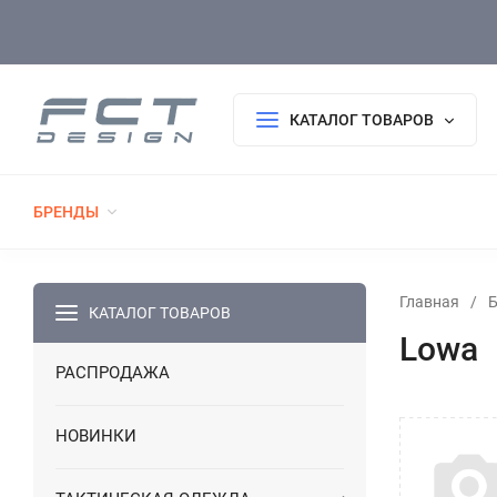
Оплата/Доставка
Возврат/Гарантия
Покупателю
КАТАЛОГ ТОВАРОВ
БРЕНДЫ
РАСПРОДАЖА
НОВИНКИ
ТАКТИЧЕСК
ФОРМА ПОЛИЦИИ
ФОРМА ДСНС
ВЫШИВКА, АКСЕССУАРЫ, БЛОКНОТЫ, С
Главная
/
КАТАЛОГ ТОВАРОВ
Lowa
РАСПРОДАЖА
НОВИНКИ