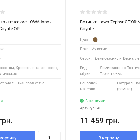
 тактические LOWA Innox
Ботинки Lowa Zephyr GTX® M
Coyote OP
Coyote
Цвет:
ие
Пол:
Мужские
о
Сезон:
Демисезонный, Весна, Ле
оссовки, Кроссовки тактические,
Вид
Демисезонное, Тактиче
ктическое
обуви:
Трекинговые
атериал:
Тканевая сетка
Основной
Натуральна
материал:
(замша)
ии
В наличии
Артикул:
40
грн.
11 459 грн.
 корзину
В корзину