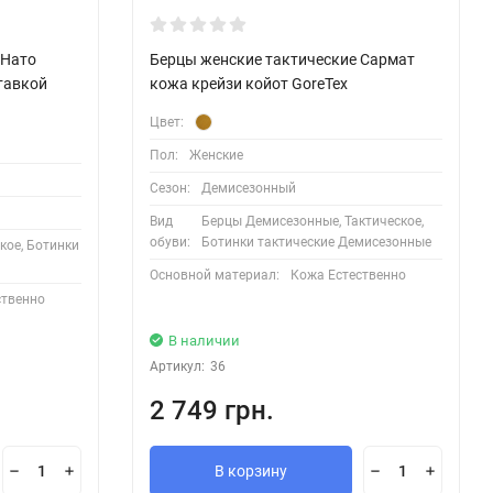
 Нато
Берцы женские тактические Сармат
ставкой
кожа крейзи койот GoreTex
Цвет:
Пол:
Женские
Сезон:
Демисезонный
Вид
Берцы Демисезонные, Тактическое,
обуви:
Ботинки тактические Демисезонные
кое, Ботинки
Основной материал:
Кожа Естественно
ственно
В наличии
Артикул:
36
2 749 грн.
В корзину