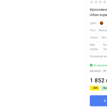
Кроссовки 
Urban кор
Цвет:
Пол:
Женск
Сезон:
Лет
Вид
Кр
обуви:
Та
Основной м
В налич
Артикул:
36
1 852 
- 20%
Эк
В