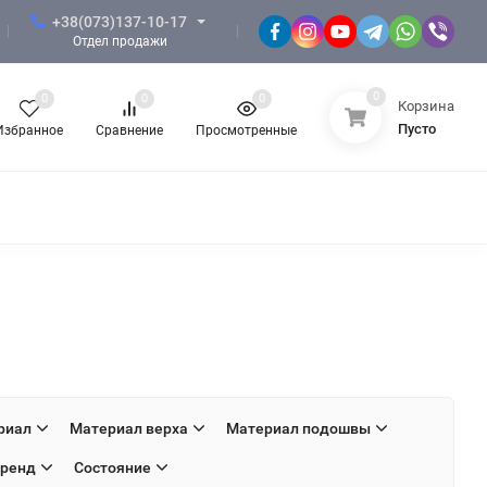
+38(073)137-10-17
Отдел продажи
0
0
0
0
Корзина
Пусто
Избранное
Сравнение
Просмотренные
ФОРМА ЗСУ
ФОРМА НГУ
риал
Материал верха
Материал подошвы
ренд
Состояние