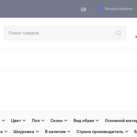
Контакты
UA
Личный кабинет
АЯ ОДЕЖДА
ОБУВЬ
ТАКТИЧЕСКОЕ СНАРЯЖЕНИЕ
ГОЛОВНЫЕ УБОРЫ
СПОРЯДЖЕННЯ І ЕКІПІРОВКА
УВЕНИРНАЯ ПРОДУКЦИЯ
ЖЕНСКАЯ ОДЕЖДА
ТКАНИ
H
Цвет
Пол
Сезон
Вид обуви
Основной мате
ка
Шнуровка
В наличии
Страна производитель
Б