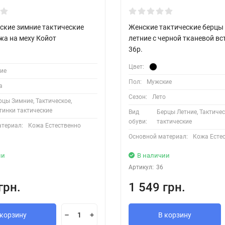
ские зимние тактические
Женские тактические берцы
жа на меху Койот
летние с черной тканевой в
36р.
Цвет:
ие
Пол:
Мужские
а
Сезон:
Лето
рцы Зимние, Тактическое,
тинки тактические
Вид
Берцы Летние, Тактичес
обуви:
тактические
атериал:
Кожа Естественно
Основной материал:
Кожа Есте
ии
В наличии
Артикул:
36
грн.
1 549 грн.
 корзину
В корзину