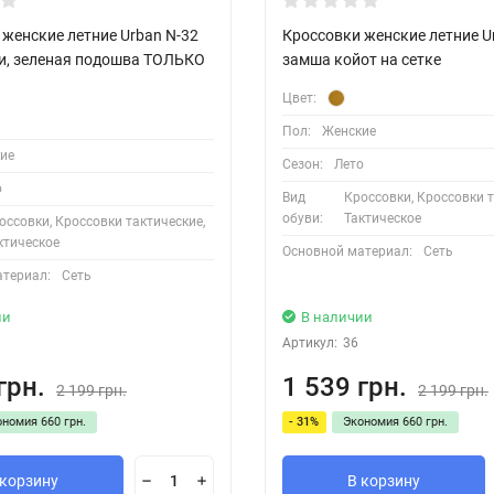
женские летние Urban N-32
Кроссовки женские летние U
и, зеленая подошва ТОЛЬКО
замша койот на сетке
Цвет:
Пол:
Женские
ие
Сезон:
Лето
о
Вид
Кроссовки, Кроссовки т
обуви:
Тактическое
оссовки, Кроссовки тактические,
ктическое
Основной материал:
Сеть
атериал:
Сеть
ии
В наличии
Артикул:
36
грн.
1 539 грн.
2 199 грн.
2 199 грн.
ономия
660 грн.
- 31%
Экономия
660 грн.
 корзину
В корзину