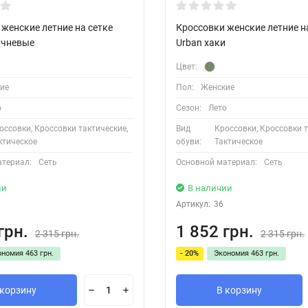
женские летние на сетке
Кроссовки женские летние н
ичневые
Urban хаки
Цвет:
ие
Пол:
Женские
о
Сезон:
Лето
оссовки, Кроссовки тактические,
Вид
Кроссовки, Кроссовки т
ктическое
обуви:
Тактическое
атериал:
Сеть
Основной материал:
Сеть
ии
В наличии
Артикул:
36
грн.
1 852 грн.
2 315 грн.
2 315 грн.
ономия
463 грн.
- 20%
Экономия
463 грн.
 корзину
В корзину