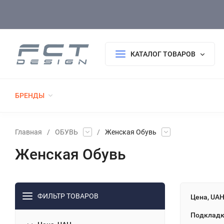
Оплата/Доставка
Возврат/Гарантия
Покупателю
КАТАЛОГ ТОВАРОВ
БРЕНДЫ
РАСПРОДАЖА
НОВИНКИ
ТАКТИЧЕСК
ФОРМА ПОЛИЦИИ
ФОРМА ДСНС
ВЫШИВКА, АКСЕССУАРЫ, БЛОКНОТЫ, С
Главная
/
ОБУВЬ
/
Женская Обувь
Женская Обувь
ФИЛЬТР ТОВАРОВ
Цена, UA
Подклад