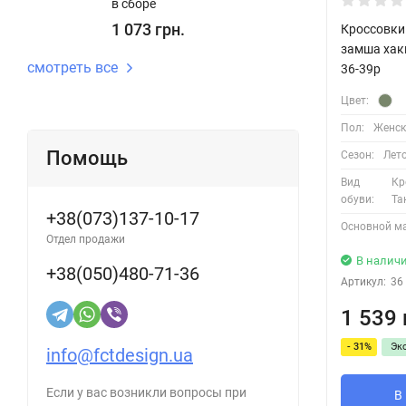
в сборе
1 073 грн.
Кроссовки 
замша хак
смотреть все
36-39р
Цвет:
Пол:
Женск
Помощь
Сезон:
Лет
Вид
Кр
обуви:
Та
+38(073)137-10-17
Основной м
Отдел продажи
В налич
+38(050)480-71-36
Артикул:
36
1 539 
- 31%
Эк
info@fctdesign.ua
Если у вас возникли вопросы при
В