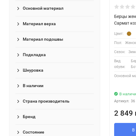
Основной материал
Берцы жен
Сармат ко
Материал верха
Цвет:
Материал подошвы
Пол:
Женск
Сезон:
Зим
Подкладка
Вид
Бе
обуви:
Бо
Шнуровка
Основной м
В наличии
В налич
Страна производитель
Артикул:
36
2 849 
Бренд
В
Состояние