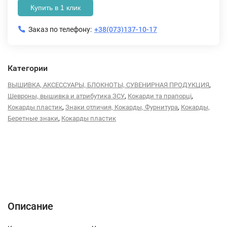
Купить в 1 клик
Заказ по телефону:
+38(073)137-10-17
Категории
,
ВЫШИВКА, АКСЕССУАРЫ, БЛОКНОТЫ, СУВЕНИРНАЯ ПРОДУКЦИЯ
,
,
Шевроны, вышивка и атрибутика ЗСУ
Кокарди та прапорці
,
,
Кокарды пластик
Знаки отличия, Кокарды, Фурнитура
Кокарды,
,
Беретные знаки
Кокарды пластик
Описание
Характеристики
Відгуки (0)
Описание