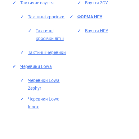
Тактичне взуття
Взуття ЗСУ
Тактичні кросівки
ФОРМА НГУ
Тактичні
Взуття НГУ
кросівки літні
Тактичні черевики
Черевики Lowa
Черевики Lowa
Zephyr
Черевики Lowa
Innox