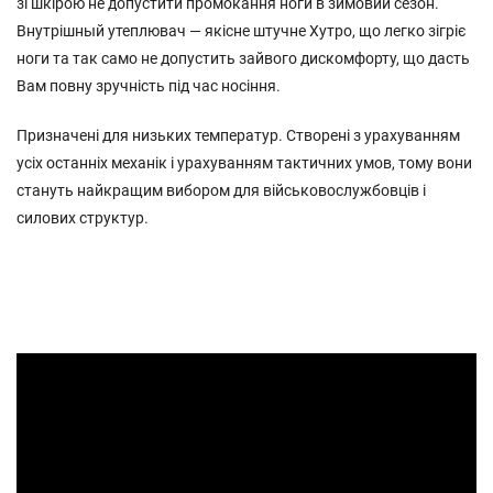
зі шкірою не допустити промокання ноги в зимовий сезон.
Внутрішный утеплювач — якісне штучне Хутро, що легко зігріє
ноги та так само не допустить зайвого дискомфорту, що дасть
Вам повну зручність під час носіння.
Призначені для низьких температур. Створені з урахуванням
усіх останніх механік і урахуванням тактичних умов, тому вони
стануть найкращим вибором для військовослужбовців і
силових структур.