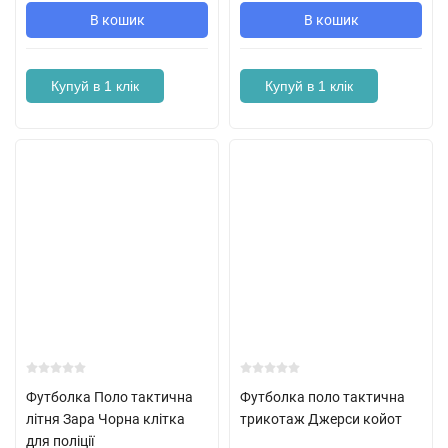
В кошик
В кошик
Купуй в 1 клік
Купуй в 1 клік
Футболка Поло тактична
Футболка поло тактична
літня Зара Чорна клітка
трикотаж Джерси койот
для поліції