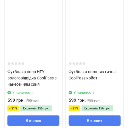
Футболка поло НГУ
Футболка поло тактична
вологовідвідна CoolPass з
CoolPass койот
нанесенням синя
У наявності
У наявності
599 грн.
599 грн.
755 грн.
755 грн.
- 21%
Економія
156 грн.
- 21%
Економія
156 грн.
В кошик
В кошик