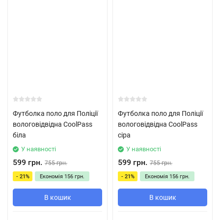
Футболка поло для Поліції
Футболка поло для Поліції
вологовідвідна CoolPass
вологовідвідна CoolPass
біла
сіра
У наявності
У наявності
599 грн.
599 грн.
755 грн.
755 грн.
- 21%
Економія
156 грн.
- 21%
Економія
156 грн.
В кошик
В кошик