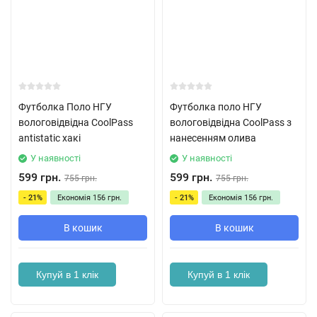
Футболка Поло НГУ
Футболка поло НГУ
вологовідвідна CoolPass
вологовідвідна CoolPass з
antistatic хакі
нанесенням олива
У наявності
У наявності
599 грн.
599 грн.
755 грн.
755 грн.
- 21%
Економія
156 грн.
- 21%
Економія
156 грн.
В кошик
В кошик
Купуй в 1 клік
Купуй в 1 клік