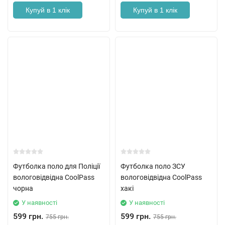
Купуй в 1 клік
Купуй в 1 клік
Футболка поло для Поліції
Футболка поло ЗСУ
вологовідвідна CoolPass
вологовідвідна CoolPass
чорна
хакі
У наявності
У наявності
599 грн.
599 грн.
755 грн.
755 грн.