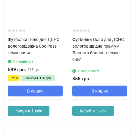
Футболка Поло для ДСНС
Футболка Поло для ДСНС
вологовідвідна CoolPass
вологовідвідна преміум
темно-синя
Лакоста бавовна темно-
синя
У наявності
599 грн.
755 грн.
У наявності
855 грн.
- 21%
Економія
156 грн.
В кошик
В кошик
Купуй в 1 клік
Купуй в 1 клік