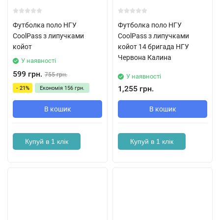
Футболка поло НГУ
Футболка поло НГУ
CoolPass з липучками
CoolPass з липучками
койот
койот 14 бригада НГУ
Червона Калина
У наявності
599 грн.
755 грн.
У наявності
1,255 грн.
- 21%
Економія
156 грн.
В кошик
В кошик
Купуй в 1 клік
Купуй в 1 клік