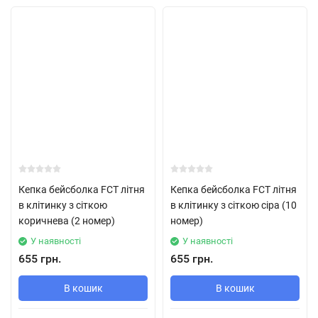
Кепка бейсболка FCT літня
Кепка бейсболка FCT літня
в клітинку з сіткою
в клітинку з сіткою сіра (10
коричнева (2 номер)
номер)
У наявності
У наявності
655 грн.
655 грн.
В кошик
В кошик