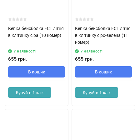
Кепка бейсболка FCT літня
Кепка бейсболка FCT літня
в клітинку сіра (10 номер)
в клітинку сіро-зелена (11
номер)
У наявності
У наявності
655 грн.
655 грн.
В кошик
В кошик
Купуй в 1 клік
Купуй в 1 клік