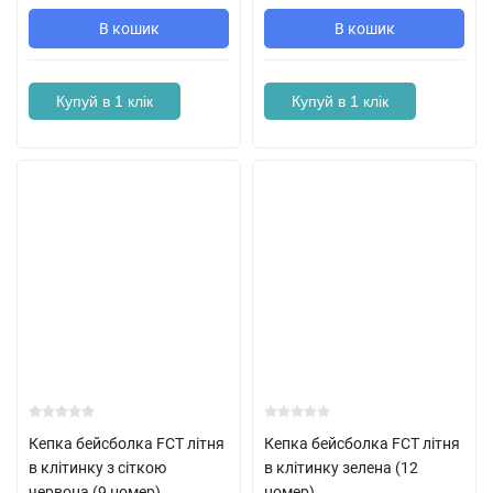
В кошик
В кошик
Купуй в 1 клік
Купуй в 1 клік
Кепка бейсболка FCT літня
Кепка бейсболка FCT літня
в клітинку з сіткою
в клітинку зелена (12
червона (9 номер)
номер)