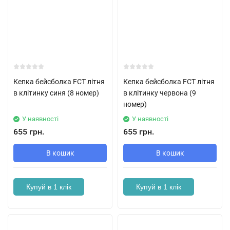
Кепка бейсболка FCT літня
Кепка бейсболка FCT літня
в клітинку синя (8 номер)
в клітинку червона (9
номер)
У наявності
У наявності
655 грн.
655 грн.
В кошик
В кошик
Купуй в 1 клік
Купуй в 1 клік