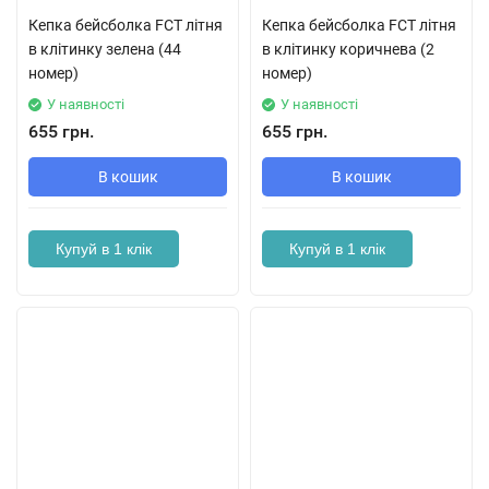
Кепка бейсболка FCT літня
Кепка бейсболка FCT літня
в клітинку зелена (44
в клітинку коричнева (2
номер)
номер)
У наявності
У наявності
655 грн.
655 грн.
В кошик
В кошик
Купуй в 1 клік
Купуй в 1 клік