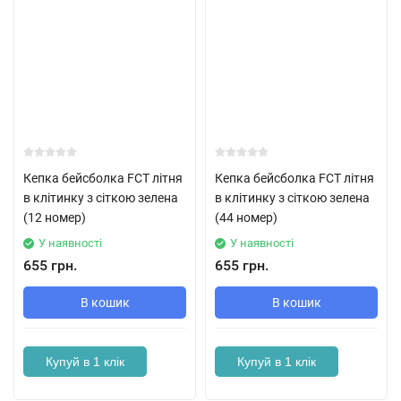
Кепка бейсболка FCT літня
Кепка бейсболка FCT літня
в клітинку з сіткою зелена
в клітинку з сіткою зелена
(12 номер)
(44 номер)
У наявності
У наявності
655 грн.
655 грн.
В кошик
В кошик
Купуй в 1 клік
Купуй в 1 клік