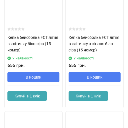
Кепка бейсболка FCT літня
Кепка бейсболка FCT літня
в клітинку біло-сіра (15
в клітинку з сіткою біло-
номер)
сіра (15 номер)
У наявності
У наявності
655 грн.
655 грн.
В кошик
В кошик
Купуй в 1 клік
Купуй в 1 клік