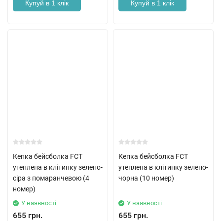
Купуй в 1 клік
Купуй в 1 клік
Кепка бейсболка FCT
Кепка бейсболка FCT
утеплена в клітинку зелено-
утеплена в клітинку зелено-
сіра з помаранчевою (4
чорна (10 номер)
номер)
У наявності
У наявності
655 грн.
655 грн.