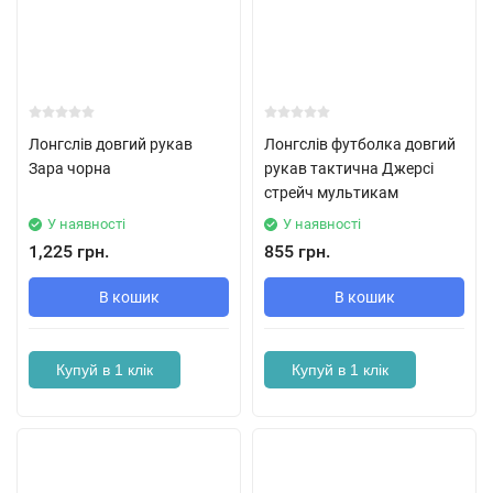
Лонгслів довгий рукав
Лонгслів футболка довгий
Зара чорна
рукав тактична Джерсі
стрейч мультикам
У наявності
У наявності
1,225 грн.
855 грн.
В кошик
В кошик
Купуй в 1 клік
Купуй в 1 клік