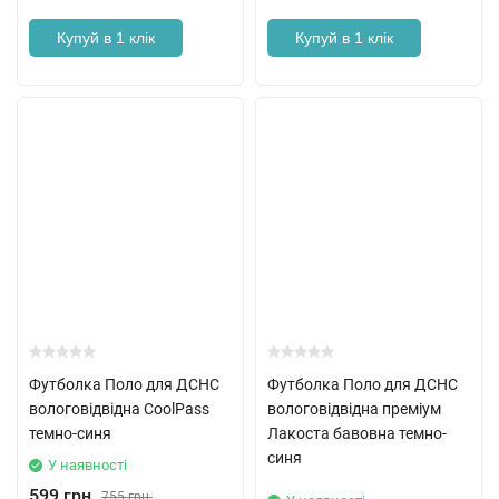
Купуй в 1 клік
Купуй в 1 клік
Футболка Поло для ДСНС
Футболка Поло для ДСНС
вологовідвідна CoolPass
вологовідвідна преміум
темно-синя
Лакоста бавовна темно-
синя
У наявності
599 грн.
755 грн.