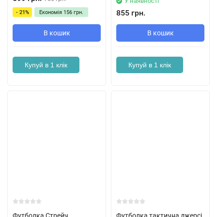
У наявності
855 грн.
- 21%
Економія
156 грн.
В кошик
В кошик
Купуй в 1 клік
Купуй в 1 клік
Футболка Стрейч
Футболка тактична джерсі