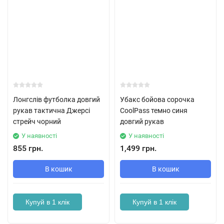
Лонгслів футболка довгий
Убакс бойова сорочка
рукав тактична Джерсі
CoolPass темно синя
стрейч чорний
довгий рукав
У наявності
У наявності
855 грн.
1,499 грн.
В кошик
В кошик
Купуй в 1 клік
Купуй в 1 клік