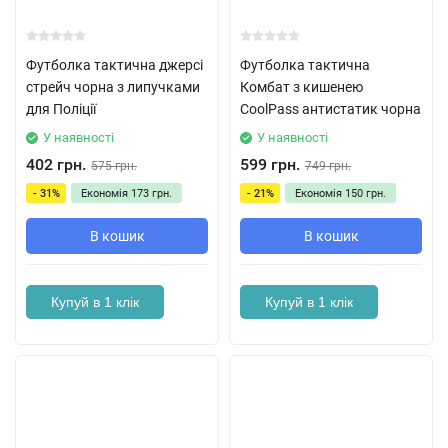
Футболка тактична джерсі
Футболка тактична
стрейч чорна з липучками
Комбат з кишенею
для Поліції
CoolPass антистатик чорна
У наявності
У наявності
402 грн.
599 грн.
575 грн.
749 грн.
- 31%
Економія
173 грн.
- 21%
Економія
150 грн.
В кошик
В кошик
Купуй в 1 клік
Купуй в 1 клік