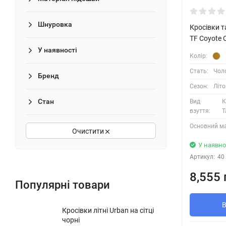
Шнуровка
Кросівки т
TF Coyote 
У наявності
Колір:
Стать:
Чоло
Бренд
Сезон:
Літо
Стан
Вид
К
взуття:
Т
Основний ма
Очистити
У наявно
Артикул:
40
8,555 
Популярні товари
Кросівки літні Urban на сітці
чорні