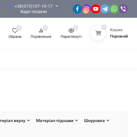
+38(073)137-10-17
Відділ продажу
0
0
0
0
Кошик
Порожній
Обране
Порівняння
Переглянуті
 ЗСУ
ФОРМА НГУ
ФОРМА ПОЛІЦІЇ
КНОТИ, СУВЕНІРНА ПРОДУКЦІЯ
ЖІНОЧИЙ ОДЯГ
теріал верху
Матеріал підошви
Шнуровка