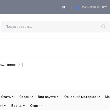
Контакти
RU
Особистий кабінет
ОДЯГ
ВЗУТТЯ
ТАКТИЧНЕ СПОРЯДЖЕННЯ
ФОРМА
СПОРЯДЖЕННЯ І ЕКІПІРОВКА
ВИШИВКА, АКСЕСУАРИ, БЛО
owa Innox
Стать
Сезон
Вид взуття
Основний матеріал
Ма
ті
Бренд
Стан