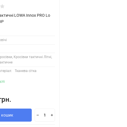
актичні LOWA Innox PRO Lo
OP
вічі
росівки, Кросівки тактичні Літні,
актичне
теріал:
Тканева сітка
сті
грн.
В кошик