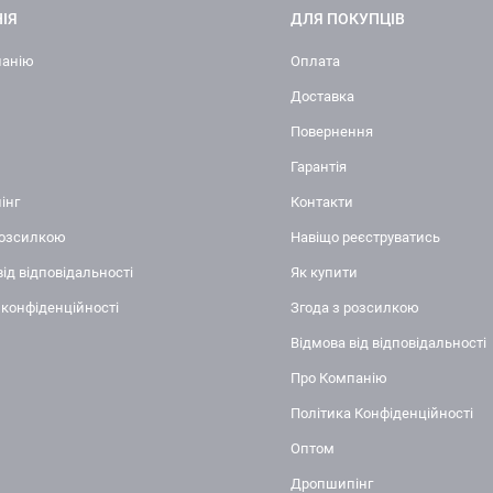
ІЯ
ДЛЯ ПОКУПЦІВ
панію
Оплата
Доставка
Повернення
Гарантія
інг
Контакти
розсилкою
Навіщо реєструватись
від відповідальності
Як купити
 конфіденційності
Згода з розсилкою
Відмова від відповідальності
Про Компанію
Політика Конфіденційності
Оптом
Дропшипінг