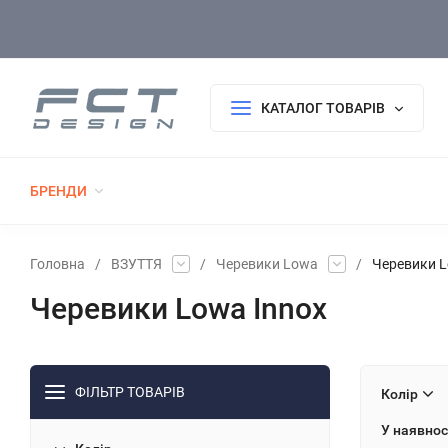
Оплата/Доставка
Повернення/Гарантія
Покупцю
КАТАЛОГ ТОВАРІВ
БРЕНДИ
РОЗПРОДАЖ
НОВИНКИ
ТАКТИЧНИЙ 
ФОРМА ДСНС
ГОЛОВНІ УБОРИ
ТКАНИНИ
Головна
/
ВЗУТТЯ
/
Черевики Lowa
/
Черевики L
Черевики Lowa Innox
ФІЛЬТР ТОВАРІВ
Колір
У наявнос