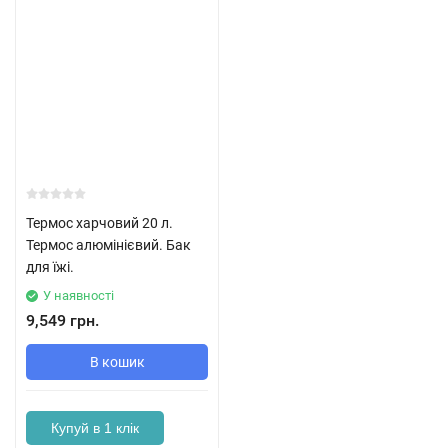
Термос харчовий 20 л.
Термос алюмінієвий. Бак
для їжі.
У наявності
9,549 грн.
В кошик
Купуй в 1 клік