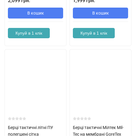
2,099 грн.
1,999 грн.
В кошик
В кошик
Купуй в 1 клік
Купуй в 1 клік
Берці тактичні літні ПУ
Берці тактичні Мілтек Mil-
полегшені сітка
Tec на мембрані GoreTex