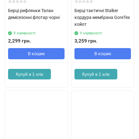
Берці рифлянки Талан
Берці тактичні Stalker
демісезонні флотар чорні
кордура мембрана GoreTex
койот
У наявності
У наявності
2,299 грн.
3,259 грн.
В кошик
В кошик
Купуй в 1 клік
Купуй в 1 клік