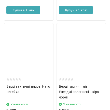
Купуй в 1 клік
Купуй в 1 клік
Берці тактичні зимові Нато
Берці тактичні літні
цигейка
Енерджі полегшені шкіра
чорні
У наявності
У наявності