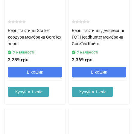
Берці тактичні Stalker
Берці тактичні демісезонні
кордура мембрана GoreTex
FCT Headhunter мембрана
чорні
GoreTex Койот
У наявності
У наявності
3,259 грн.
3,369 грн.
В кошик
В кошик
Купуй в 1 клік
Купуй в 1 клік