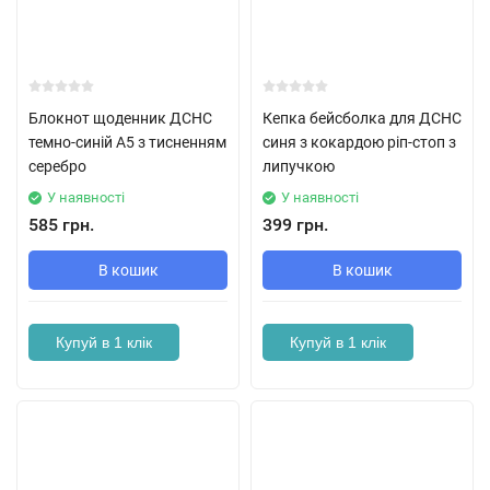
Блокнот щоденник ДСНС
Кепка бейсболка для ДСНС
темно-синій А5 з тисненням
синя з кокардою ріп-стоп з
серебро
липучкою
У наявності
У наявності
585 грн.
399 грн.
В кошик
В кошик
Купуй в 1 клік
Купуй в 1 клік