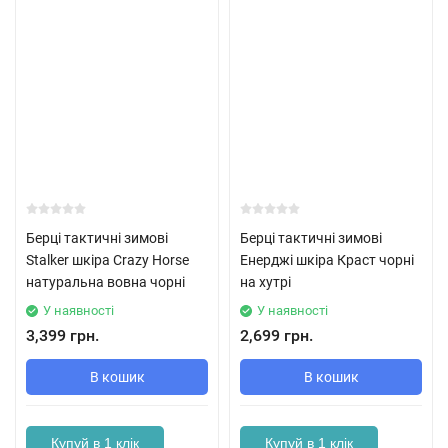
Берці тактичні зимові
Берці тактичні зимові
Stalker шкіра Crazy Horse
Енерджі шкіра Краст чорні
натуральна вовна чорні
на хутрі
У наявності
У наявності
3,399 грн.
2,699 грн.
В кошик
В кошик
Купуй в 1 клік
Купуй в 1 клік