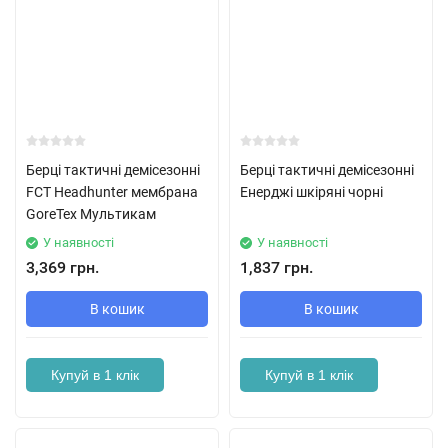
Берці тактичні демісезонні
Берці тактичні демісезонні
FCT Headhunter мембрана
Енерджі шкіряні чорні
GoreTex Мультикам
У наявності
У наявності
3,369 грн.
1,837 грн.
В кошик
В кошик
Купуй в 1 клік
Купуй в 1 клік