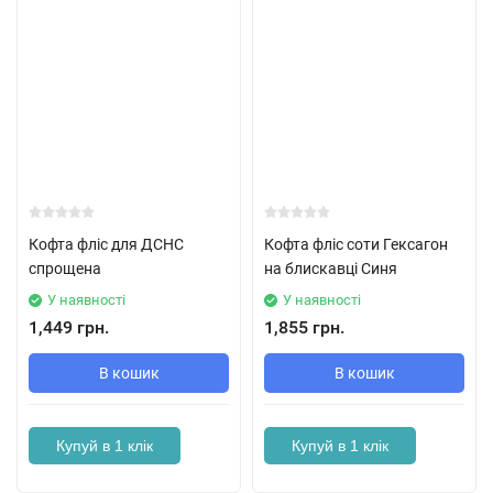
Кофта фліс для ДСНС
Кофта фліс соти Гексагон
спрощена
на блискавці Синя
У наявності
У наявності
1,449 грн.
1,855 грн.
В кошик
В кошик
Купуй в 1 клік
Купуй в 1 клік