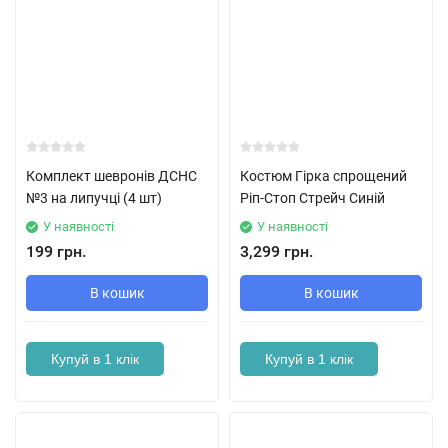
Комплект шевронів ДСНС
Костюм Гірка спрощений
№3 на липучці (4 шт)
Ріп-Стоп Стрейч Синій
У наявності
У наявності
199 грн.
3,299 грн.
В кошик
В кошик
Купуй в 1 клік
Купуй в 1 клік