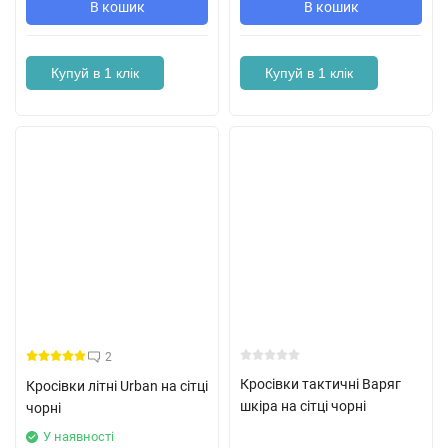
В кошик
В кошик
Купуй в 1 клік
Купуй в 1 клік
2
Кросівки тактичні Варяг
Кросівки літні Urban на сітці
шкіра на сітці чорні
чорні
У наявності