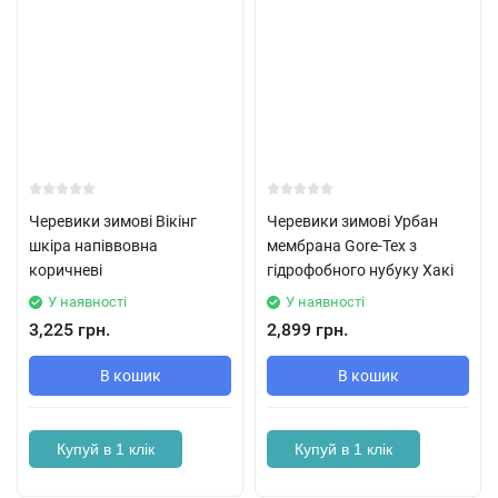
Черевики зимові Вікінг
Черевики зимові Урбан
шкіра напіввовна
мембрана Gore-Tex з
коричневі
гідрофобного нубуку Хакі
У наявності
У наявності
3,225 грн.
2,899 грн.
В кошик
В кошик
Купуй в 1 клік
Купуй в 1 клік