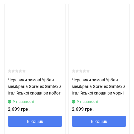
Черевики зимові Урбан
Черевики зимові Урбан
мембрана GoreTex Slimtex з
мембрана GoreTex Slimtex з
італійської екошкіри койот
італійської екошкіри чорні
У наявності
У наявності
2,699 грн.
2,699 грн.
В кошик
В кошик