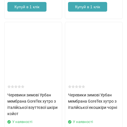
Купуй в 1 клік
Купуй в 1 клік
Черевики зимові Урбан
Черевики зимові Урбан
мембрана GoreTex хутро з
мембрана GoreTex хутро з
італійської взуттєвої шкіри
італійської екошкіри чорні
койот
У наявності
У наявності