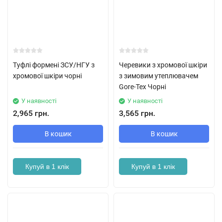
Туфлі формені ЗСУ/НГУ з
Черевики з хромової шкіри
хромової шкіри чорні
з зимовим утеплювачем
Gore-Tex Чорні
У наявності
У наявності
2,965 грн.
3,565 грн.
В кошик
В кошик
Купуй в 1 клік
Купуй в 1 клік