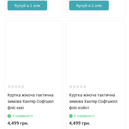
Купуй в 1 клік
Купуй в 1 клік
Куртка жіноча тактична
Куртка жіноча тактична
зимова Хантер Софтшел
зимова Хантер Софтшелл
фліс хакі
фліс койот
У наявності
У наявності
4,499 грн.
4,499 грн.