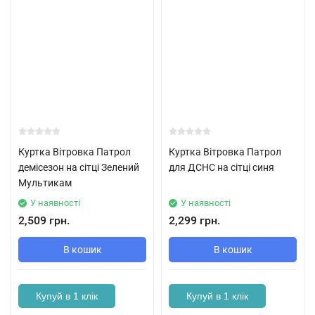
Куртка Вітровка Патрол
Куртка Вітровка Патрол
демісезон на сітці Зелений
для ДСНС на сітці синя
Мультикам
У наявності
У наявності
2,509 грн.
2,299 грн.
В кошик
В кошик
Купуй в 1 клік
Купуй в 1 клік