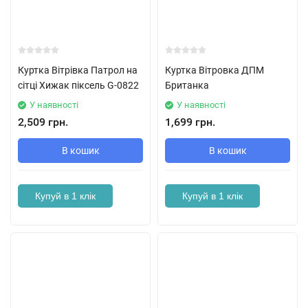
Куртка Вітрівка Патрол на
Куртка Вітровка ДПМ
сітці Хижак піксель G-0822
Британка
У наявності
У наявності
2,509 грн.
1,699 грн.
В кошик
В кошик
Купуй в 1 клік
Купуй в 1 клік