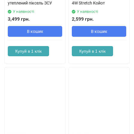
утеплений піксель ЗСУ
4W Stretch Койот
У наявності
У наявності
3,499 грн.
2,599 грн.
В кошик
В кошик
Купуй в 1 клік
Купуй в 1 клік