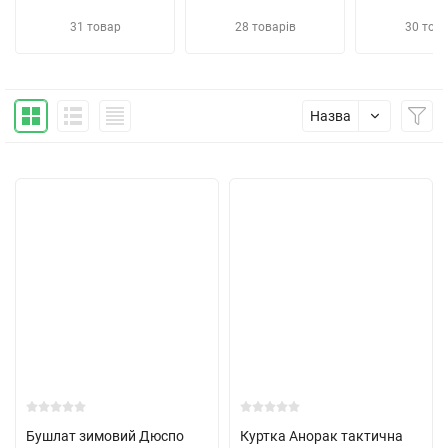
31 товар
28 товарів
30 това
Назва
Бушлат зимовий Дюспо
Куртка Анорак тактична