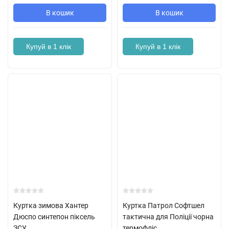
В кошик
В кошик
Купуй в 1 клік
Купуй в 1 клік
Куртка зимова Хантер
Куртка Патрол Софтшел
Дюспо синтепон піксель
тактична для Поліції чорна
ЗСУ
термофліс