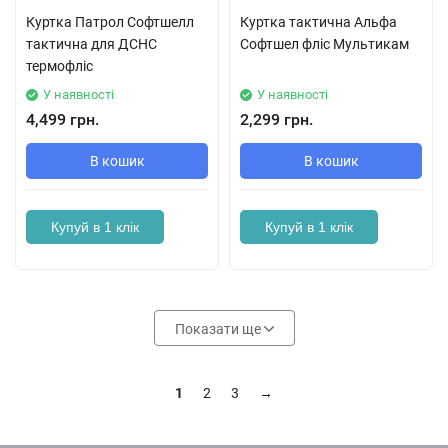
Куртка Патрол Софтшелл
Куртка тактична Альфа
тактична для ДСНС
Софтшел фліс Мультикам
термофліс
У наявності
У наявності
4,499 грн.
2,299 грн.
В кошик
В кошик
Купуй в 1 клік
Купуй в 1 клік
Показати ще
1
2
3
→