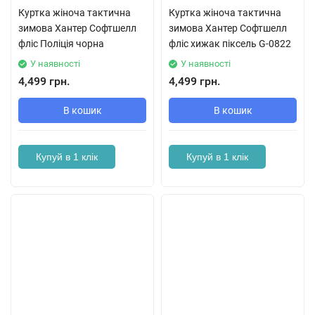
Куртка жіноча тактична
Куртка жіноча тактична
зимова Хантер Софтшелл
зимова Хантер Софтшелл
фліс Поліція чорна
фліс хижак піксель G-0822
У наявності
У наявності
4,499 грн.
4,499 грн.
В кошик
В кошик
Купуй в 1 клік
Купуй в 1 клік