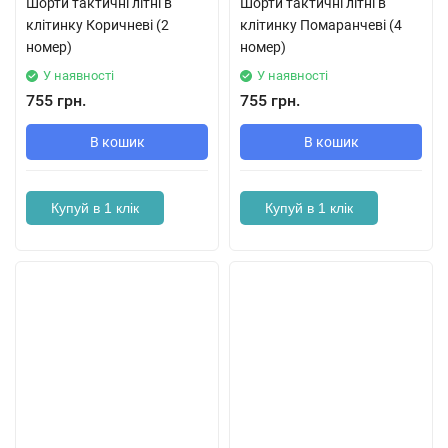
Шорти тактичні літні в
Шорти тактичні літні в
клітинку Коричневі (2
клітинку Помаранчеві (4
номер)
номер)
У наявності
У наявності
755 грн.
755 грн.
В кошик
В кошик
Купуй в 1 клік
Купуй в 1 клік