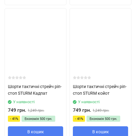
Шорти тактичні стрейч ріп-
Шорти тактичні стрейч ріп-
стоп STURM Кадпат
стоп STURM койот
У наявності
У наявності
749 грн.
749 грн.
1,249 грн.
1,249 грн.
- 41%
Економія
500 грн.
- 41%
Економія
500 грн.
В кошик
В кошик