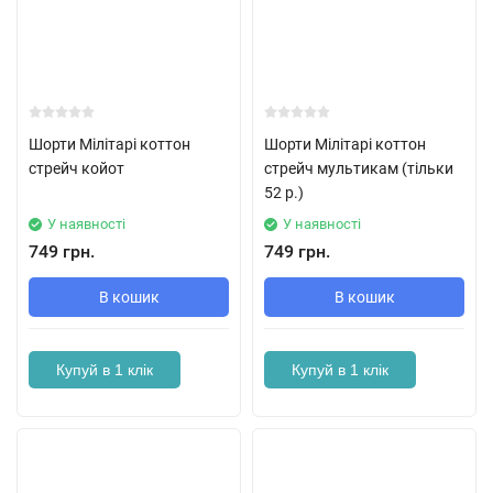
Шорти Мілітарі коттон
Шорти Мілітарі коттон
стрейч койот
стрейч мультикам (тільки
52 р.)
У наявності
У наявності
749 грн.
749 грн.
В кошик
В кошик
Купуй в 1 клік
Купуй в 1 клік