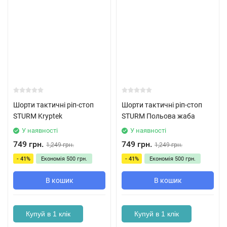
Шорти тактичні ріп-стоп
Шорти тактичні ріп-стоп
STURM Kryptek
STURM Польова жаба
У наявності
У наявності
749 грн.
749 грн.
1,249 грн.
1,249 грн.
- 41%
Економія
500 грн.
- 41%
Економія
500 грн.
В кошик
В кошик
Купуй в 1 клік
Купуй в 1 клік