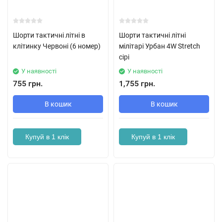
Шорти тактичні літні в
Шорти тактичні літні
клітинку Червоні (6 номер)
мілітарі Урбан 4W Stretch
сірі
У наявності
У наявності
755 грн.
1,755 грн.
В кошик
В кошик
Купуй в 1 клік
Купуй в 1 клік