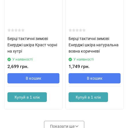
Берці тактичні зимові
Берці тактичні зимові
Енерджі шкіра Краст чорні
Енерджі шкіра натуральна
на хутрі
вовна коричневі
У наявності
У наявності
2,699 грн.
1,749 грн.
В кошик
В кошик
Купуй в 1 клік
Купуй в 1 клік
Показати ще