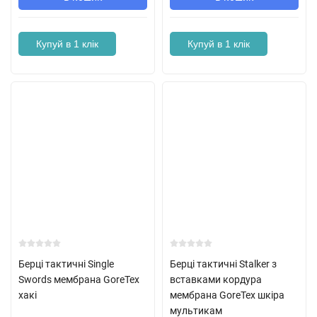
Купуй в 1 клік
Купуй в 1 клік
Берці тактичні Single
Берці тактичні Stalker з
Swords мембрана GoreTex
вставками кордура
хакі
мембрана GoreTex шкіра
мультикам