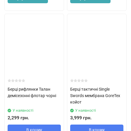
Берці рифлянки Талан
Берці тактичні Single
демісезонні флотар чорні
Swords мембрана GoreTex
койот
У наявності
У наявності
2,299 грн.
3,999 грн.
В кошик
В кошик