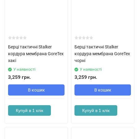
Берці тактичні Stalker
Берці тактичні Stalker
кордура мембрана GoreTex
кордура мембрана GoreTex
хакі
чорні
У наявності
У наявності
3,259 грн.
3,259 грн.
В кошик
В кошик
Купуй в 1 клік
Купуй в 1 клік