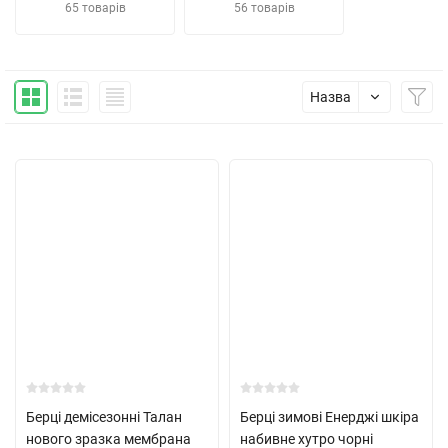
65 товарів
56 товарів
Назва
Берці демісезонні Талан
Берці зимові Енерджі шкіра
нового зразка мембрана
набивне хутро чорні