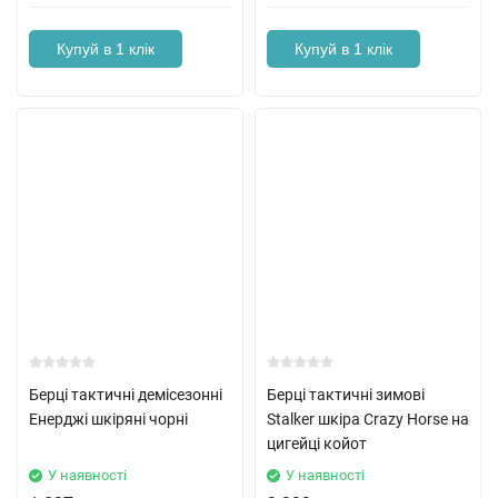
Купуй в 1 клік
Купуй в 1 клік
Берці тактичні демісезонні
Берці тактичні зимові
Енерджі шкіряні чорні
Stalker шкіра Crazy Horse на
цигейці койот
У наявності
У наявності