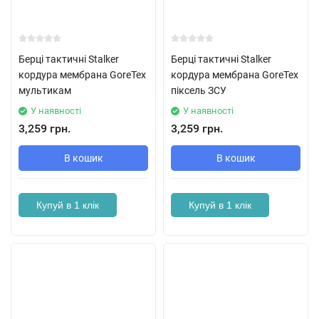
Берці тактичні Stalker
Берці тактичні Stalker
кордура мембрана GoreTex
кордура мембрана GoreTex
мультикам
піксель ЗСУ
У наявності
У наявності
3,259 грн.
3,259 грн.
В кошик
В кошик
Купуй в 1 клік
Купуй в 1 клік