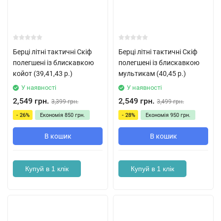
Берці літні тактичні Скіф
Берці літні тактичні Скіф
полегшені із блискавкою
полегшені із блискавкою
койот (39,41,43 р.)
мультикам (40,45 р.)
У наявності
У наявності
2,549 грн.
2,549 грн.
3,399 грн.
3,499 грн.
- 26%
Економія
850 грн.
- 28%
Економія
950 грн.
В кошик
В кошик
Купуй в 1 клік
Купуй в 1 клік