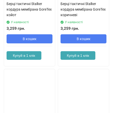
Берці тактичні Stalker
Берці тактичні Stalker
кордура мембрана GoreTex
кордура мембрана GoreTex
койот
коричневі
У наявності
У наявності
3,259 грн.
3,259 грн.
В кошик
В кошик
Купуй в 1 клік
Купуй в 1 клік