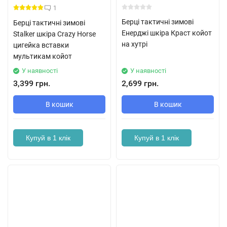
1
Берці тактичні зимові
Берці тактичні зимові
Енерджі шкіра Краст койот
Stalker шкіра Crazy Horse
на хутрі
цигейка вставки
мультикам койот
У наявності
У наявності
3,399 грн.
2,699 грн.
В кошик
В кошик
Купуй в 1 клік
Купуй в 1 клік