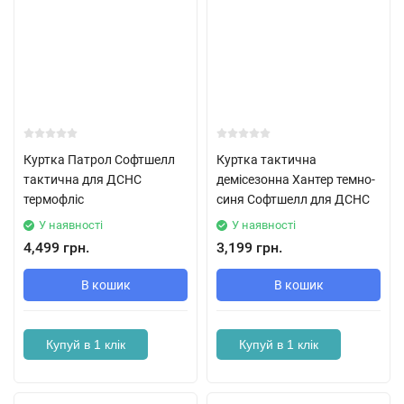
Куртка Патрол Софтшелл
Куртка тактична
тактична для ДСНС
демісезонна Хантер темно-
термофліс
синя Софтшелл для ДСНС
У наявності
У наявності
4,499 грн.
3,199 грн.
В кошик
В кошик
Купуй в 1 клік
Купуй в 1 клік