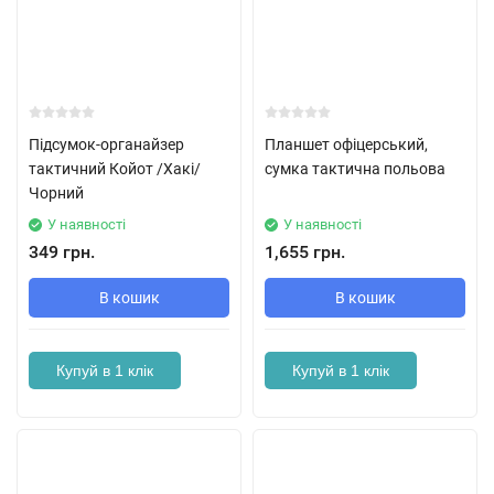
Підсумок-органайзер
Планшет офіцерський,
тактичний Койот /Хакі/
сумка тактична польова
Чорний
У наявності
У наявності
349 грн.
1,655 грн.
В кошик
В кошик
Купуй в 1 клік
Купуй в 1 клік