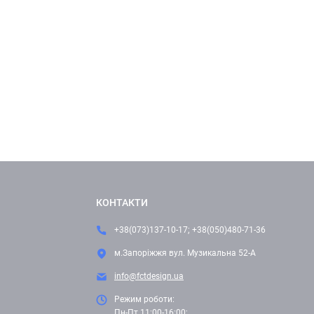
КОНТАКТИ
+38(073)137-10-17; +38(050)480-71-36
м.Запоріжжя вул. Музикальна 52-А
info@fctdesign.ua
Режим роботи:
Пн-Пт 11:00-16:00;