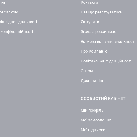
інг
Контакти
розсилкою
Навіщо реєструватись
від відповідальності
Як купити
 конфіденційності
Згода з розсилкою
Відмова від відповідальності
Про Компанію
Політика Конфіденційності
Оптом
Дропшипінг
ОСОБИСТИЙ КАБіНЕТ
Мій профіль
Мої замовлення
Мої підписки