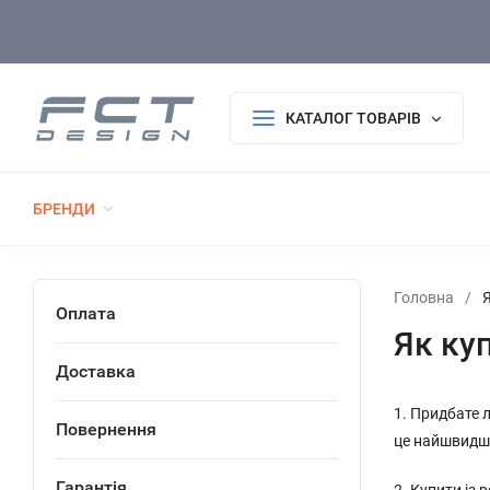
Оплата/Доставка
Повернення/Гарантія
Покупцю
КАТАЛОГ ТОВАРІВ
БРЕНДИ
РОЗПРОДАЖ
НОВИНКИ
ТАКТИЧНИЙ 
ФОРМА ДСНС
ГОЛОВНІ УБОРИ
ТКАНИНИ
Головна
/
Оплата
Як ку
Доставка
1. Придбате 
Повернення
це найшвидши
Гарантія