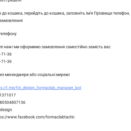
реєстрацією
 до кошика, перейдіть до кошика, заповніть Ім'я Прізвище телефон
 замовлення
 телефону
е нам і ми оформимо замовлення самостійно замість вас
-71-36
-71-36
рез месенджери або соціальні мережі
ps://t.me/fct_design_formaclab_manager_bot
31371017
380504807136
tdesign
tps://www.facebook.com/formaclabtactic