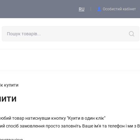
Контакти
RU
Особистий кабінет
ОДЯГ
ВЗУТТЯ
ТАКТИЧНЕ СПОРЯДЖЕННЯ
ФОРМА
СПОРЯДЖЕННЯ І ЕКІПІРОВКА
ВИШИВКА, АКСЕСУАРИ, БЛО
Як купити
пити
любий товар натиснувши кнопку "Куити в один клік"
й спосіб замовлення просто заповніть Ваше ім'я та телефон і ми з