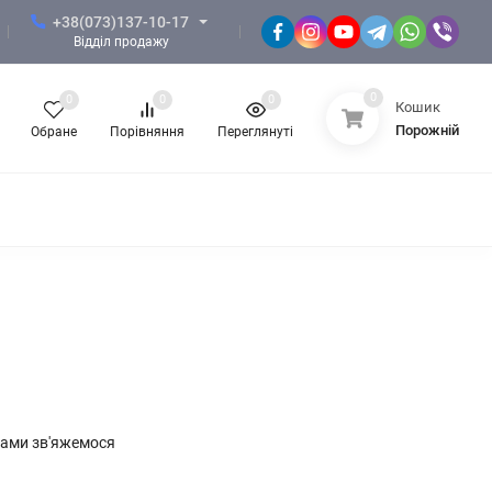
+38(073)137-10-17
Відділ продажу
0
0
0
0
Кошик
Порожній
Обране
Порівняння
Переглянуті
 ЗСУ
ФОРМА НГУ
ФОРМА ПОЛІЦІЇ
КНОТИ, СУВЕНІРНА ПРОДУКЦІЯ
ЖІНОЧИЙ ОДЯГ
 Вами зв'яжемося