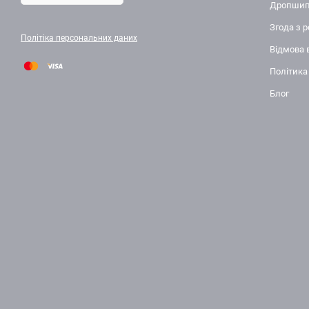
Дропшип
Згода з 
Політіка персональних даних
Відмова 
Політика
Блог