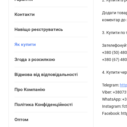
2. Купити із 
Додати товар
Контакти
коментар до
Навіщо реєструватись
3. Купити по
Як купити
Зателефонуйт
+380 (50) 480
Згода з розсилкою
+380 (67) 480
4. Купити че
Відмова від відповідальності
Telegram:
htt
Про Компанію
Viber: +3807
WhatsApp: +
Політика Конфіденційності
Instagram: fc
Facebook: ht
Оптом