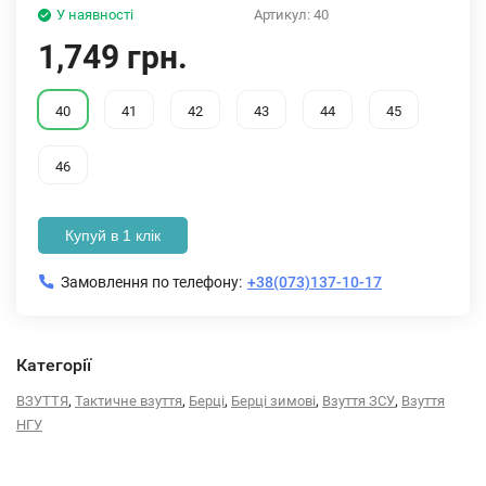
У наявності
Артикул:
40
1,749 грн.
40
41
42
43
44
45
46
Купуй в 1 клік
Замовлення по телефону:
+38(073)137-10-17
Категорії
,
,
,
,
,
ВЗУТТЯ
Тактичне взуття
Берці
Берці зимові
Взуття ЗСУ
Взуття
НГУ