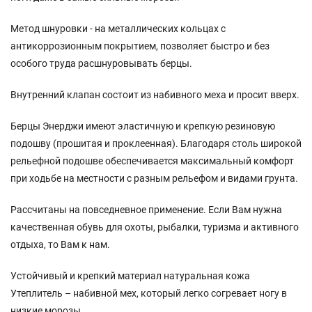
Метод шнуровки - на металлических кольцах с
антикоррозионным покрытием, позволяет быстро и без
особого труда расшнуровывать берцы.
Внутренний клапан состоит из набивного меха и просит вверх.
Берцы Энерджи имеют эластичную и крепкую резиновую
подошву (прошитая и проклеенная). Благодаря столь широкой
рельефной подошве обеспечивается максимальный комфорт
при ходьбе на местности с разным рельефом и видами грунта.
Рассчитаны на повседневное применение. Если Вам нужна
качественная обувь для охоты, рыбалки, туризма и активного
отдыха, то Вам к нам.
Устойчивый и крепкий материал натуральная кожа
Утеплитель – набивной мех, который легко согревает ногу в
низкие морозы.