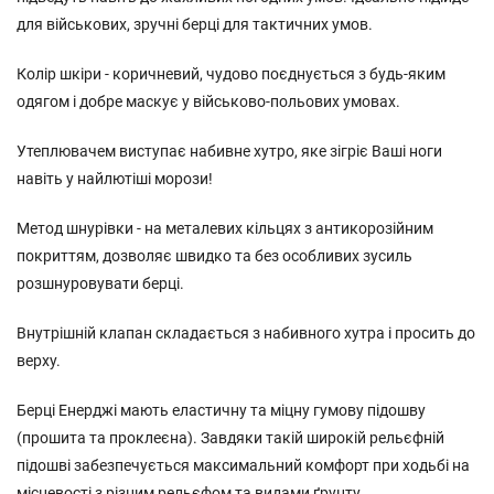
для військових, зручні берці для тактичних умов.
Колір шкіри - коричневий, чудово поєднується з будь-яким
одягом і добре маскує у військово-польових умовах.
Утеплювачем виступає набивне хутро, яке зігріє Ваші ноги
навіть у найлютіші морози!
Метод шнурівки - на металевих кільцях з антикорозійним
покриттям, дозволяє швидко та без особливих зусиль
розшнуровувати берці.
Внутрішній клапан складається з набивного хутра і просить до
верху.
Берці Енерджі мають еластичну та міцну гумову підошву
(прошита та проклеєна). Завдяки такій широкій рельєфній
підошві забезпечується максимальний комфорт при ходьбі на
місцевості з різним рельєфом та видами ґрунту.