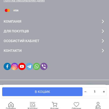
Політіка персональних даних
КОМПАНІЯ
ДЛЯ ПОКУПЦІВ
ОСОБИСТИЙ КАБіНЕТ
КОНТАКТИ
Ми використовуємо файл cookie, шоб сайт був краще для
© 2026 fctdesign. Всі права захищені
OK
В КОШИК
вас.
Головна
Каталог
Кошик
Обране
Вхід