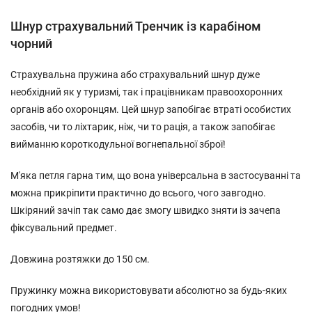
Шнур страхувальний Тренчик із карабіном
чорний
Страхувальна пружина або страхувальний шнур дуже
необхідний як у туризмі, так і працівникам правоохоронних
органів або охоронцям. Цей шнур запобігає втраті особистих
засобів, чи то ліхтарик, ніж, чи то рація, а також запобігає
вийманню короткодульної вогнепальної зброї!
М'яка петля гарна тим, що вона універсальна в застосуванні та
можна прикріпити практично до всього, чого завгодно.
Шкіряний зачіп так само дає змогу швидко зняти із зачепа
фіксувальний предмет.
Довжина розтяжки до 150 см.
Пружинку можна використовувати абсолютно за будь-яких
погодних умов!