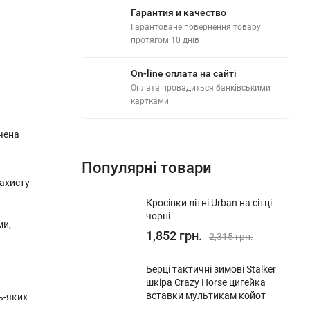
Гарантия и качество
Гарантоване повернення товару
протягом 10 днів
On-line оплата на сайті
Оплата провадиться банківськими
картками
чена
Популярні товари
захисту
Кросівки літні Urban на сітці
чорні
ми,
1,852 грн.
2,315 грн.
Берці тактичні зимові Stalker
шкіра Crazy Horse цигейка
вставки мультикам койот
ь-яких