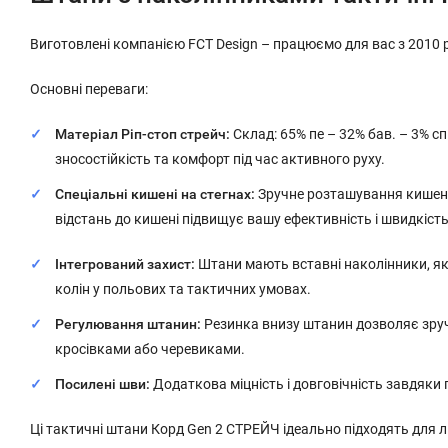
Виготовлені компанією FCT Design – працюємо для вас з 2010 
Основні переваги:
Матеріал Ріп-стоп стрейч:
Склад: 65% пе – 32% бав. – 3% сп
зносостійкість та комфорт під час активного руху.
Спеціальні кишені на стегнах:
Зручне розташування кишень 
відстань до кишені підвищує вашу ефективність і швидкість
Інтегрований захист:
Штани мають вставні наколінники, як
колін у польових та тактичних умовах.
Регулювання штанин:
Резинка внизу штанин дозволяє зруч
кросівками або черевиками.
Посилені шви:
Додаткова міцність і довговічність завдяк
Ці тактичні штани Корд Gen 2 СТРЕЙЧ ідеально підходять для 