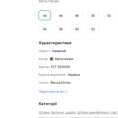
Мультикам
44
46
48
50
52
56
58
60
62
Характеристики
Захист:
Наявний
Колір:
Мультикам
Бренд:
FCT DESIGN
Країна виробник:
Україна
Сезон:
Весна/Осінь
Переглянути всі
Категорії
,
Штани тактичні, шорти
Штани камуфляжні і такт