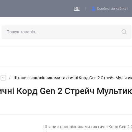
Контакти
RU
Особистий кабінет
ОДЯГ
ВЗУТТЯ
ТАКТИЧНЕ СПОРЯДЖЕННЯ
ФОРМА
СПОРЯДЖЕННЯ І ЕКІПІРОВКА
ВИШИВКА, АКСЕСУАРИ, БЛО
/
Штани з наколінниками тактичні Корд Gen 2 Стрейч Мульти
ичні Корд Gen 2 Стрейч Мульти
Штани з наколінниками тактичні Корд Gen 2 