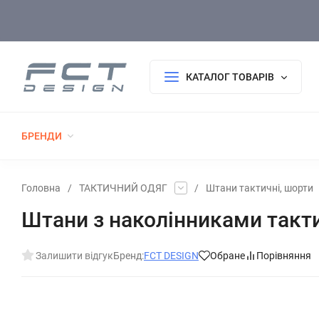
Оплата/Доставка
Повернення/Гарантія
Покупцю
КАТАЛОГ ТОВАРІВ
БРЕНДИ
РОЗПРОДАЖ
НОВИНКИ
ТАКТИЧНИЙ 
ФОРМА ДСНС
ГОЛОВНІ УБОРИ
ТКАНИНИ
Головна
/
ТАКТИЧНИЙ ОДЯГ
/
Штани тактичні, шорти
Штани з наколінниками такт
Залишити відгук
Бренд:
FCT DESIGN
Обране
Порівняння