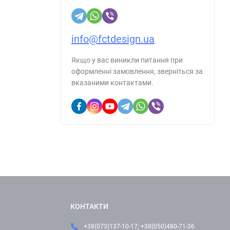
info@fctdesign.ua
Якщо у вас виникли питання при
оформленні замовлення, зверніться за
вказаними контактами.
КОНТАКТИ
+38(073)137-10-17; +38(050)480-71-36