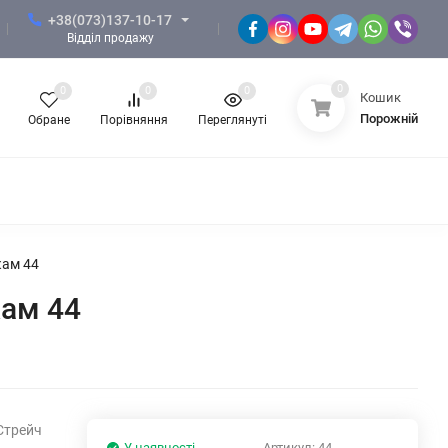
+38(073)137-10-17
Відділ продажу
0
0
0
0
Кошик
Порожній
Обране
Порівняння
Переглянуті
 ЗСУ
ФОРМА НГУ
ФОРМА ПОЛІЦІЇ
КНОТИ, СУВЕНІРНА ПРОДУКЦІЯ
ЖІНОЧИЙ ОДЯГ
кам 44
кам 44
Стрейч
У наявності
Артикул:
44