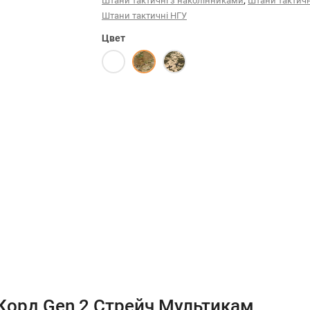
,
Штани тактичні з наколінниками
Штани тактичн
Штани тактичні НГУ
Цвет
 Корд Gen 2 Стрейч Мультикам