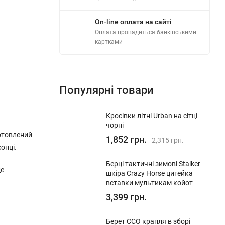
On-line оплата на сайті
Оплата провадиться банківськими
картками
Популярні товари
Кросівки літні Urban на сітці
чорні
отовлений
1,852 грн.
2,315 грн.
онці.
Берці тактичні зимові Stalker
де
шкіра Crazy Horse цигейка
вставки мультикам койот
3,399 грн.
Берет ССО крапля в зборі