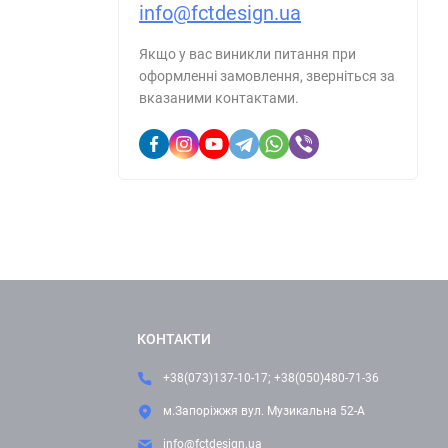
info@fctdesign.ua
Якщо у вас виникли питання при
оформленні замовлення, зверніться за
вказаними контактами.
КОНТАКТИ
+38(073)137-10-17; +38(050)480-71-36
м.Запоріжжя вул. Музикальна 52-А
info@fctdesign.ua