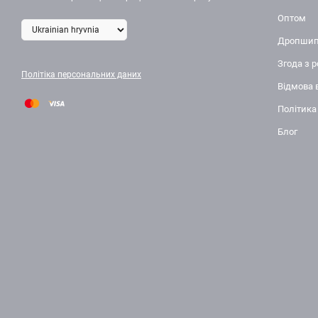
Оптом
Дропшип
Згода з 
Політіка персональних даних
Відмова 
Політика
Блог