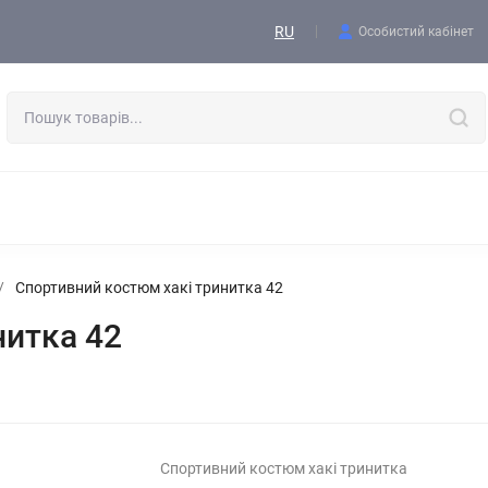
Контакти
RU
Особистий кабінет
ОДЯГ
ВЗУТТЯ
ТАКТИЧНЕ СПОРЯДЖЕННЯ
ФОРМА
СПОРЯДЖЕННЯ І ЕКІПІРОВКА
ВИШИВКА, АКСЕСУАРИ, БЛО
/
Спортивний костюм хакі тринитка 42
нитка 42
Спортивний костюм хакі тринитка