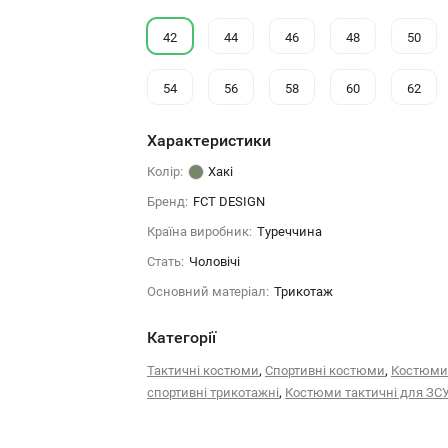
42
44
46
48
50
54
56
58
60
62
Характеристики
Колір:
Хакі
Бренд:
FCT DESIGN
Країна виробник:
Туреччина
Стать:
Чоловічі
Основний матеріал:
Трикотаж
Категорії
,
,
Тактичні костюми
Спортивні костюми
Костюми
,
спортивні трикотажні
Костюми тактичні для ЗС