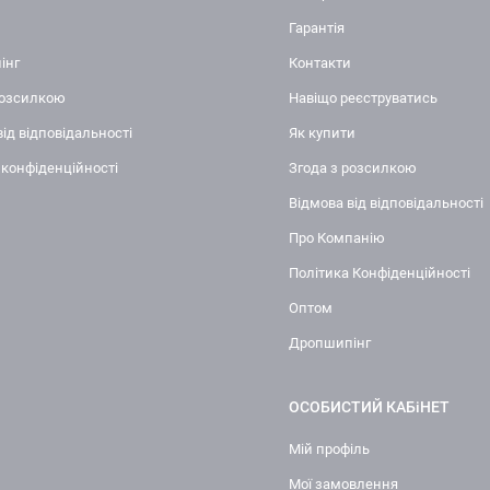
Гарантія
інг
Контакти
розсилкою
Навіщо реєструватись
від відповідальності
Як купити
 конфіденційності
Згода з розсилкою
Відмова від відповідальності
Про Компанію
Політика Конфіденційності
Оптом
Дропшипінг
ОСОБИСТИЙ КАБіНЕТ
Мій профіль
Мої замовлення