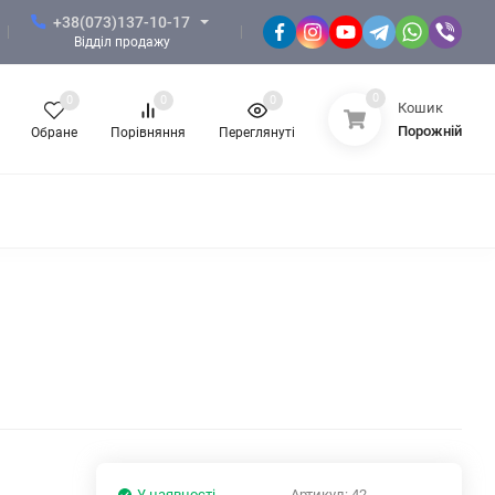
+38(073)137-10-17
Відділ продажу
0
0
0
0
Кошик
Порожній
Обране
Порівняння
Переглянуті
 ЗСУ
ФОРМА НГУ
ФОРМА ПОЛІЦІЇ
КНОТИ, СУВЕНІРНА ПРОДУКЦІЯ
ЖІНОЧИЙ ОДЯГ
У наявності
Артикул:
42