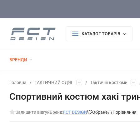
Оплата/Доставка
Повернення/Гарантія
Покупцю
КАТАЛОГ ТОВАРІВ
БРЕНДИ
РОЗПРОДАЖ
НОВИНКИ
ТАКТИЧНИЙ 
ФОРМА ДСНС
ГОЛОВНІ УБОРИ
ТКАНИНИ
Головна
/
ТАКТИЧНИЙ ОДЯГ
/
Тактичні костюми
Спортивний костюм хакі три
Залишити відгук
Бренд:
FCT DESIGN
Обране
Порівняння