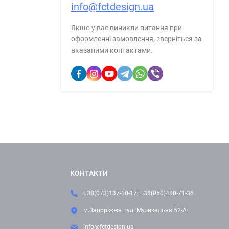
info@fctdesign.ua
Якщо у вас виникли питання при
оформленні замовлення, зверніться за
вказаними контактами.
КОНТАКТИ
+38(073)137-10-17; +38(050)480-71-36
м.Запоріжжя вул. Музикальна 52-А
info@fctdesign.ua