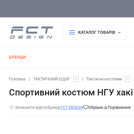
Оплата/Доставка
Повернення/Гарантія
Покупцю
КАТАЛОГ ТОВАРІВ
БРЕНДИ
РОЗПРОДАЖ
НОВИНКИ
ТАКТИЧНИЙ 
ФОРМА ДСНС
ГОЛОВНІ УБОРИ
ТКАНИНИ
Головна
/
ТАКТИЧНИЙ ОДЯГ
/
Тактичні костюми
Спортивний костюм НГУ хакі
Залишити відгук
Бренд:
FCT DESIGN
Обране
Порівняння