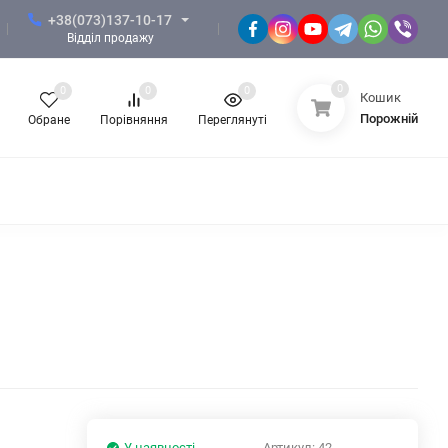
+38(073)137-10-17
Відділ продажу
0
0
0
0
Кошик
Порожній
Обране
Порівняння
Переглянуті
 ЗСУ
ФОРМА НГУ
ФОРМА ПОЛІЦІЇ
КНОТИ, СУВЕНІРНА ПРОДУКЦІЯ
ЖІНОЧИЙ ОДЯГ
У наявності
Артикул:
42