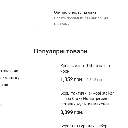
On-line оплата на сайті
Оплата провадиться банківськими
картками
Популярні товари
Кросівки літні Urban на сітці
отовлений
чорні
 символіку
1,852 грн.
2,315 грн.
та на
Берці тактичні зимові Stalker
шкіра Crazy Horse цигейка
вставки мультикам койот
де
3,399 грн.
Берет ССО крапля в зборі