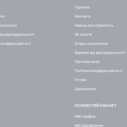
Гарантія
інг
Контакти
розсилкою
Навіщо реєструватись
від відповідальності
Як купити
 конфіденційності
Згода з розсилкою
Відмова від відповідальності
Про Компанію
Політика Конфіденційності
Оптом
Дропшипінг
ОСОБИСТИЙ КАБіНЕТ
Мій профіль
Мої замовлення