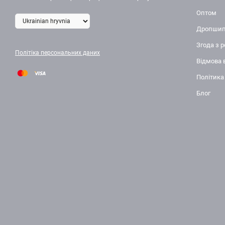
Оптом
Дропшип
Згода з 
Політіка персональних даних
Відмова 
Політика
Блог