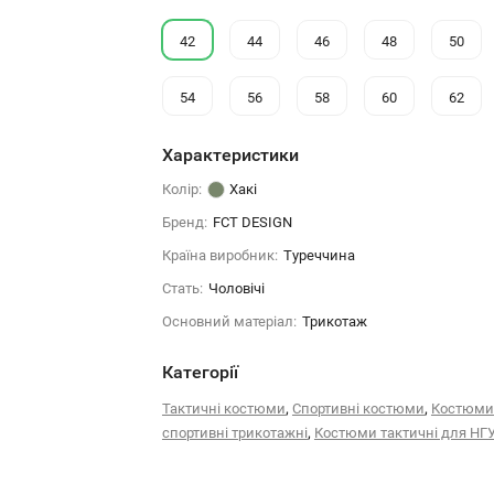
42
44
46
48
50
54
56
58
60
62
Характеристики
Колір:
Хакі
Бренд:
FCT DESIGN
Країна виробник:
Туреччина
Стать:
Чоловічі
Основний матеріал:
Трикотаж
Категорії
,
,
Тактичні костюми
Спортивні костюми
Костюми
,
спортивні трикотажні
Костюми тактичні для НГ