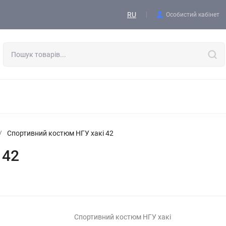
Контакти
RU
Особистий кабінет
ОДЯГ
ВЗУТТЯ
ТАКТИЧНЕ СПОРЯДЖЕННЯ
ФОРМА
СПОРЯДЖЕННЯ І ЕКІПІРОВКА
ВИШИВКА, АКСЕСУАРИ, БЛО
/
Спортивний костюм НГУ хакі 42
 42
Спортивний костюм НГУ хакі