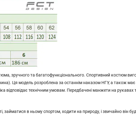
тюма, зручного та багатофункціонального. Спортивний костюм виг
чина). Ця модель розроблена за останнім наказом НГУ, а також має
ліка відповідає технічним умовам. Передбачені манжети на рукавах 
, займатися в ньому спортом, ходити на природу, і звичайно він бу