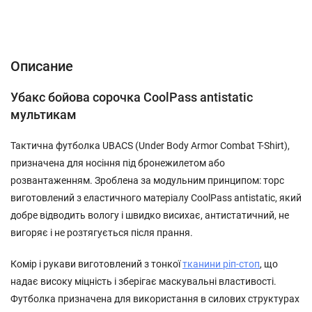
Описание
Характеристики
Відгуки (0)
Описание
Убакс бойова сорочка CoolPass antistatic
мультикам
Тактична футболка UBACS (Under Body Armor Combat T-Shirt),
призначена для носіння під бронежилетом або
розвантаженням. Зроблена за модульним принципом: торс
виготовлений з еластичного матеріалу CoolPass antistatic, який
добре відводить вологу і швидко висихає, антистатичний, не
вигоряє і не розтягується після прання.
Комір і рукави виготовлений з тонкої
тканини ріп-стоп
, що
надає високу міцність і зберігає маскувальні властивості.
Футболка призначена для використання в силових структурах