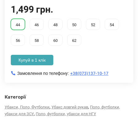
1,499 грн.
44
46
48
50
52
54
56
58
60
62
Купуй в 1 клік
Замовлення по телефону:
+38(073)137-10-17
Категорії
,
,
Убакси, Поло, Футболки
Убакс довгий рукав
Поло, футболки,
,
убакси для ЗСУ
Поло, футболки, убакси для НГУ