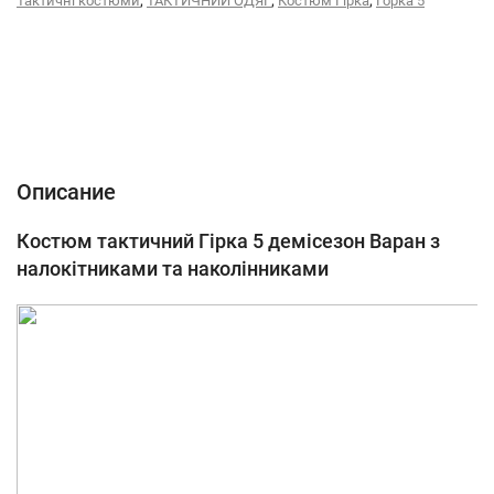
,
,
,
Тактичні костюми
ТАКТИЧНИЙ ОДЯГ
Костюм Гірка
Горка 5
Описание
Характеристики
Відгуки (0)
Описание
Костюм тактичний Гірка 5 демісезон Варан з
налокітниками та наколінниками