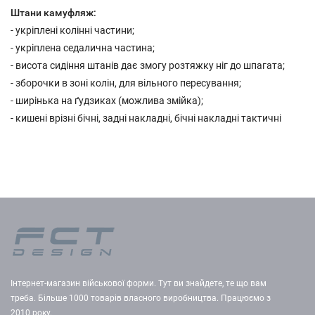
Штани камуфляж:
- укріплені колінні частини;
- укріплена седалична частина;
- висота сидіння штанів дає змогу розтяжку ніг до шпагата;
- зборочки в зоні колін, для вільного пересування;
- ширінька на ґудзиках (можлива змійка);
- кишені врізні бічні, задні накладні, бічні накладні тактичні
Інтернет-магазин військової форми. Тут ви знайдете, те що вам
треба. Більше 1000 товарів власного виробництва. Працюємо з
2010 року.