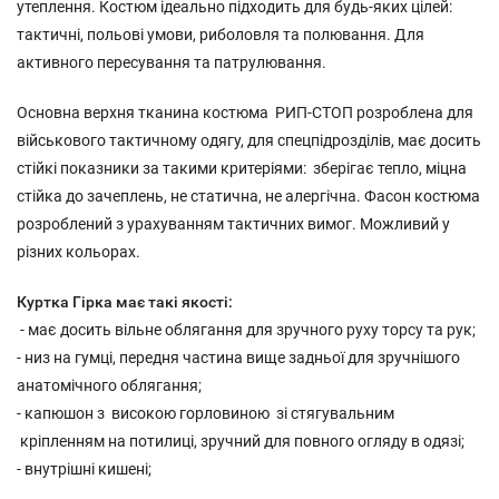
утеплення. Костюм ідеально підходить для будь-яких цілей:
тактичні, польові умови, риболовля та полювання. Для
активного пересування та патрулювання.
Основна верхня тканина костюма РИП-СТОП розроблена для
військового тактичному одягу, для спецпідрозділів, має досить
стійкі показники за такими критеріями: зберігає тепло, міцна
стійка до зачеплень, не статична, не алергічна. Фасон костюма
розроблений з урахуванням тактичних вимог. Можливий у
різних кольорах.
Куртка Гірка має такі якості:
- має досить вільне облягання для зручного руху торсу та рук;
- низ на гумці, передня частина вище задньої для зручнішого
анатомічного облягання;
- капюшон з високою горловиною зі стягувальним
кріпленням на потилиці, зручний для повного огляду в одязі;
- внутрішні кишені;