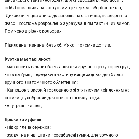
військового тактичної одягу, для спецрозділів, має досить
стійкі показники за наступним критеріям: зберігає тепло,
Дихаючи, міцна стійка до зацепів, не статична, не алергічна.
Фасон костюма розроблено з урахуванням тактичних вимог.
Помічено в різних кольорах.
Підкладна тканина- бязь хб, м'яка і приємна до тіла.
Куртка має такі якості:
- має досить вільне облегкання для зручного руху торсу і рук;
- низ на ґумці, передаючи частину вище задньої для більш
зручного анатомічного облеглення;
- Капюшон з високій горловиною зі зтягуючим кріпленням на
потилиці, удобраний для повного огляду в одязі.
- внутрішні кишені;
Брюки камуфляж:
- Підкріплена сережка;
- ззаду і на кінці штани передбачені гумки, для зручного