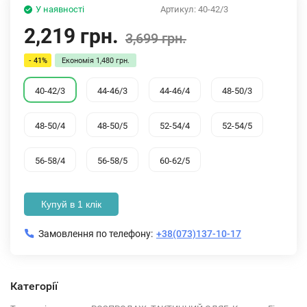
У наявності
Артикул:
40-42/3
2,219 грн.
3,699 грн.
- 41%
Економія
1,480 грн.
40-42/3
44-46/3
44-46/4
48-50/3
48-50/4
48-50/5
52-54/4
52-54/5
56-58/4
56-58/5
60-62/5
Купуй в 1 клік
Замовлення по телефону:
+38(073)137-10-17
Категорії