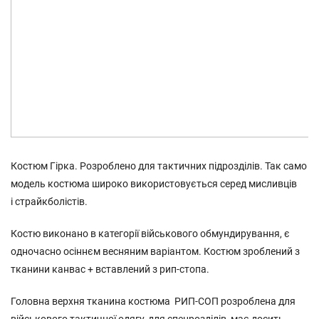
Костюм Гірка. Розроблено для тактичних підрозділів. Так само
модель костюма широко використовується серед мисливців
і страйкболістів.
Костю виконано в категорії військового обмундирування, є
одночасно осіннєм весняним варіантом. Костюм зроблений з
тканини канвас + вставлений з рип-стопа.
Головна верхня тканина костюма РИП-СОП розроблена для