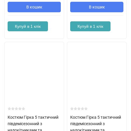
В кошик
В кошик
Купуй в 1 клік
Купуй в 1 клік
Костюм Гірка 5 тактичний
Костюм Гірка 5 тактичний
півдемісезонний з
півдемісезонний з
налокітниками та
налокітниками та