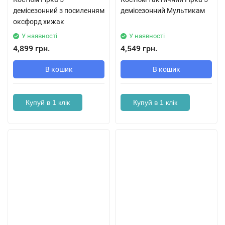
демісезонний з посиленням
демісезонний Мультикам
оксфорд хижак
У наявності
У наявності
4,899 грн.
4,549 грн.
В кошик
В кошик
Купуй в 1 клік
Купуй в 1 клік