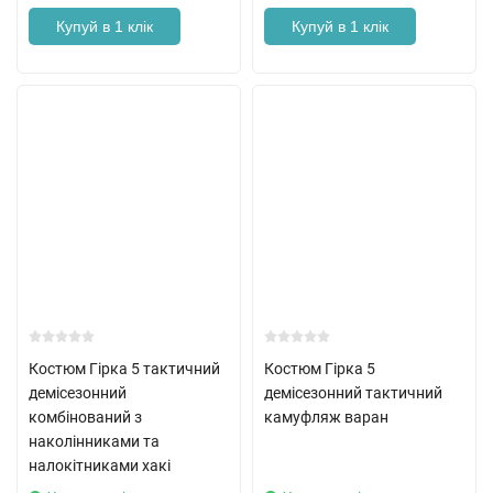
Купуй в 1 клік
Купуй в 1 клік
Костюм Гірка 5 тактичний
Костюм Гірка 5
демісезонний
демісезонний тактичний
комбінований з
камуфляж варан
наколінниками та
налокітниками хакі