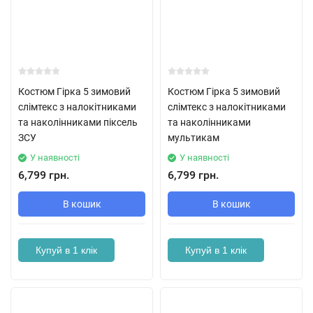
Костюм Гірка 5 зимовий
Костюм Гірка 5 зимовий
слімтекс з налокітниками
слімтекс з налокітниками
та наколінниками піксель
та наколінниками
ЗСУ
мультикам
У наявності
У наявності
6,799 грн.
6,799 грн.
В кошик
В кошик
Купуй в 1 клік
Купуй в 1 клік