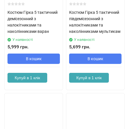
Костюм Гірка 5 тактичний
Костюм Гірка 5 тактичний
демісезонний з
півдемісезонний з
налокітниками та
налокітниками та
наколінниками варан
наколінниками мультикам
У наявності
У наявності
5,999 грн.
5,699 грн.
В кошик
В кошик
Купуй в 1 клік
Купуй в 1 клік